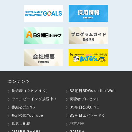
コンテンツ
番組表（２Ｋ／４Ｋ）
BS朝日SDGs on the Web
ウェルビーイング放送中！
視聴者プレゼント
番組公式SNS
BS朝日公式LINE
番組公式YouTube
BS朝日エピソード０
見逃し配信
地方創生
AMBER GAMES
GAME A