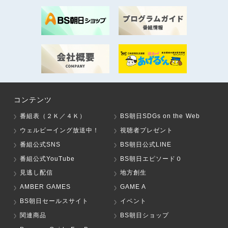
コンテンツ
番組表（２Ｋ／４Ｋ）
BS朝日SDGs on the Web
ウェルビーイング放送中！
視聴者プレゼント
番組公式SNS
BS朝日公式LINE
番組公式YouTube
BS朝日エピソード０
見逃し配信
地方創生
AMBER GAMES
GAME A
BS朝日セールスサイト
イベント
関連商品
BS朝日ショップ