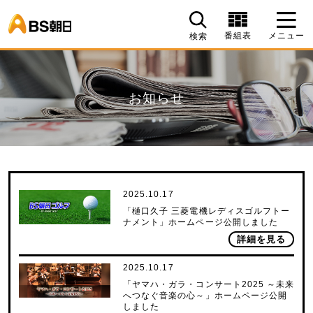
BS朝日
番組表
メニュー
検索
お知らせ
2025.10.17
「樋口久子 三菱電機レディスゴルフトー
ナメント」ホームページ公開しました
詳細を見る
2025.10.17
「ヤマハ・ガラ・コンサート2025 ～未来
へつなぐ音楽の心～」ホームページ公開
しました