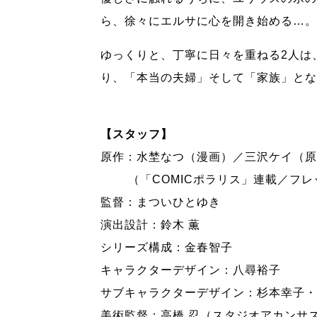
ら、徐々にエルサに心を開き始める…。
ゆっくりと、丁寧に日々を重ねる2人は
り、「本当の夫婦」そして「家族」とな
【スタッフ】
原作：水埜なつ（漫画）／三沢ケイ（原
（「COMICポラリス」連載／フレ
監督：まついひとゆき
演出設計：鈴木 薫
シリーズ構成：金春智子
キャラクターデザイン：八尋裕子
サブキャラクターデザイン：杉本幸子・
美術監督：高橋 忍（スタジオアカンサ