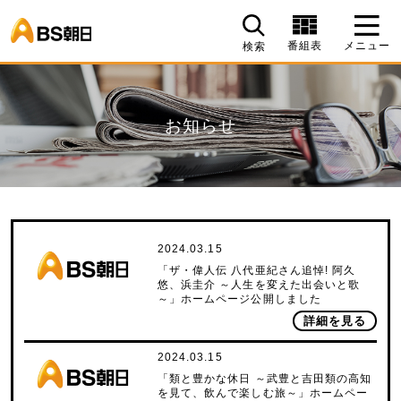
BS朝日
番組表
メニュー
検索
お知らせ
2024.03.15
「ザ・偉人伝 八代亜紀さん追悼! 阿久
悠、浜圭介 ～人生を変えた出会いと歌
～」ホームページ公開しました
詳細を見る
2024.03.15
「類と豊かな休日 ～武豊と吉田類の高知
を見て、飲んで楽しむ旅～」ホームペー