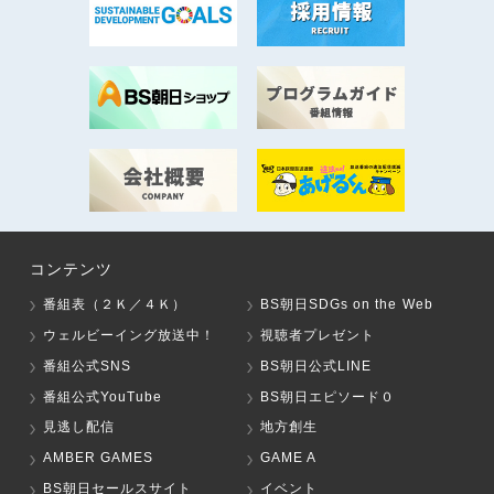
コンテンツ
番組表（２Ｋ／４Ｋ）
BS朝日SDGs on the Web
ウェルビーイング放送中！
視聴者プレゼント
番組公式SNS
BS朝日公式LINE
番組公式YouTube
BS朝日エピソード０
見逃し配信
地方創生
AMBER GAMES
GAME A
BS朝日セールスサイト
イベント