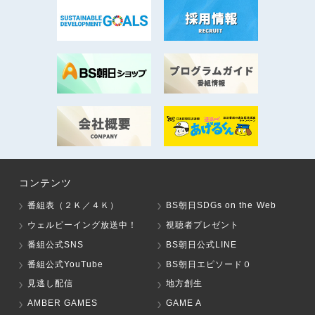
コンテンツ
番組表（２Ｋ／４Ｋ）
BS朝日SDGs on the Web
ウェルビーイング放送中！
視聴者プレゼント
番組公式SNS
BS朝日公式LINE
番組公式YouTube
BS朝日エピソード０
見逃し配信
地方創生
AMBER GAMES
GAME A