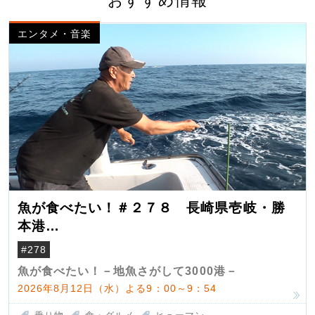
おすすめ情報
エンタメ・音楽
魚が食べたい！＃２７８ 長崎県壱岐・勝
本港
（クロマグロ）
#278
魚が食べたい！－地魚さがして3000港－
2026年8月12日（水）よる9：00～9：54