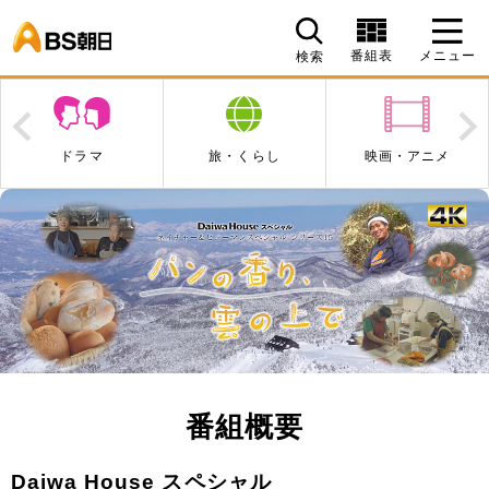
BS朝日
番組表
メニュー
検索
Prev
N
旅・くらし
映画・アニメ
エンタメ・音楽
番組概要
Daiwa House スペシャル