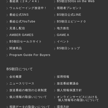
番組表（２Ｋ／４Ｋ）
BS朝日SDGs on the Web
ウェルビーイング放送中！
視聴者プレゼント
番組公式SNS
BS朝日公式LINE
番組公式YouTube
BS朝日エピソード０
見逃し配信
地方創生
AMBER GAMES
GAME A
BS朝日セールスサイト
イベント
関連商品
BS朝日ショップ
Program Guide For Buyers
BS朝日について
会社概要
採用情報
ニュースリリース
放送番組審議会
放送番組の種別の公表制度
個人情報保護方針
個人情報の取扱いについて
オンラインサービスにおける
個人情報等の取扱いについて
視聴データの取扱いについて
環境方針