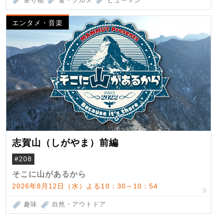
乗り物
食・グルメ
ヒューマン
エンタメ・音楽
志賀山（しがやま）前編
#208
そこに山があるから
2026年8月12日（水）よる10：30～10：54
趣味
自然・アウトドア