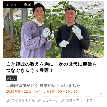
エンタメ・音楽
亡き師匠の教えを胸に！次の世代に農業を
つなぐきゅうり農家！
#183
工藤阿須加が行く 農業始めちゃいました
2026年8月12日（水）よる10：00～10：30
ライフスタイル
ヒューマン
自然・アウトドア