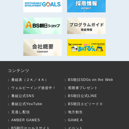
コンテンツ
番組表（２Ｋ／４Ｋ）
BS朝日SDGs on the Web
ウェルビーイング放送中！
視聴者プレゼント
番組公式SNS
BS朝日公式LINE
番組公式YouTube
BS朝日エピソード０
見逃し配信
地方創生
AMBER GAMES
GAME A
BS朝日セールスサイト
イベント