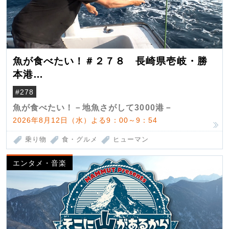
魚が食べたい！＃２７８ 長崎県壱岐・勝
本港
（クロマグロ）
#278
魚が食べたい！－地魚さがして3000港－
2026年8月12日（水）よる9：00～9：54
乗り物
食・グルメ
ヒューマン
エンタメ・音楽