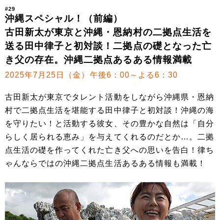
#29
沖縄スペシャル！（前編）
古田新太が東京と沖縄・恩納村の二拠点生活を
送る田中律子と初対談！二拠点の礎となった亡
き父の存在。沖縄二拠点あるある情報満載
2025年7月25日（金）午後6：00～よる6：30
古田新太が東京でタレント活動をしながら沖縄県・恩納
村で二拠点生活を堪能する田中律子と初対談！沖縄の海
を守りたい！と活動する彼女、その豊かな自然は「自分
らしく居られる恵み」を与えてくれるのだとか…。二拠
点生活の礎を作ってくれた亡き父への思いを告白！律ち
ゃんならではの沖縄二拠点生活あるある情報も満載！