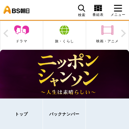
BS朝日
番組表
メニュー
検索
Prev
N
ドラマ
旅・くらし
映画・アニメ
トップ
バックナンバー