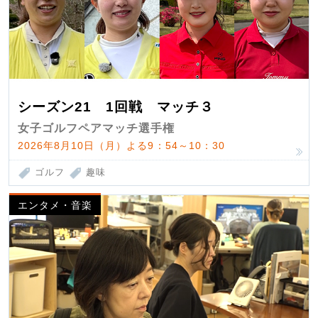
シーズン21 1回戦 マッチ３
女子ゴルフペアマッチ選手権
2026年8月10日（月）よる9：54～10：30
ゴルフ
趣味
エンタメ・音楽