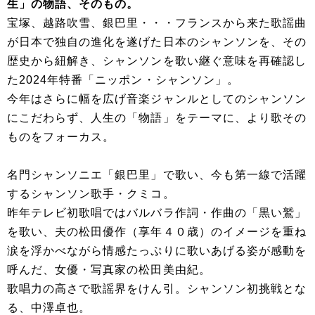
生」の物語、そのもの。
宝塚、越路吹雪、銀巴里・・・フランスから来た歌謡曲
が日本で独自の進化を遂げた日本のシャンソンを、その
歴史から紐解き、シャンソンを歌い継ぐ意味を再確認し
た2024年特番「ニッポン・シャンソン」。
今年はさらに幅を広げ音楽ジャンルとしてのシャンソン
にこだわらず、人生の「物語」をテーマに、より歌その
ものをフォーカス。
名門シャンソニエ「銀巴里」で歌い、今も第一線で活躍
するシャンソン歌手・クミコ。
昨年テレビ初歌唱ではバルバラ作詞・作曲の「黒い鷲」
を歌い、夫の松田優作（享年４０歳）のイメージを重ね
涙を浮かべながら情感たっぷりに歌いあげる姿が感動を
呼んだ、女優・写真家の松田美由紀。
歌唱力の高さで歌謡界をけん引。シャンソン初挑戦とな
る、中澤卓也。