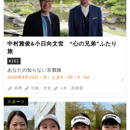
中村雅俊&小日向文世 “心の兄弟”ふたり
旅
#161
あなたの知らない京都旅
2026年8月10日（月）よる9：00～9：54
四季
伝統・文化
４K・高画質
スポーツ