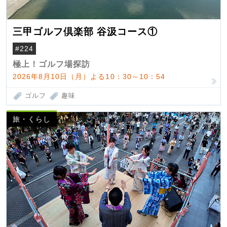
三甲ゴルフ倶楽部 谷汲コース①
#224
極上！ゴルフ場探訪
2026年8月10日（月）よる10：30～10：54
ゴルフ
趣味
旅・くらし