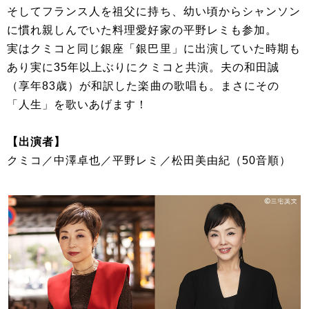
そしてフランス人を祖父に持ち、幼い頃からシャンソン
に慣れ親しんでいた料理愛好家の平野レミも参加。
実はクミコと同じ銀座「銀巴里」に出演していた時期も
あり実に35年以上ぶりにクミコと共演。夫の和田誠
（享年83歳）が和訳した楽曲の歌唱も。まさにその
「人生」を歌いあげます！
【出演者】
クミコ／中澤卓也／平野レミ／松田美由紀（50音順）