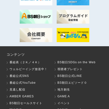
コンテンツ
番組表（２Ｋ／４Ｋ）
BS朝日SDGs on the Web
ウェルビーイング放送中！
視聴者プレゼント
番組公式SNS
BS朝日公式LINE
番組公式YouTube
BS朝日エピソード０
見逃し配信
地方創生
AMBER GAMES
GAME A
BS朝日セールスサイト
イベント