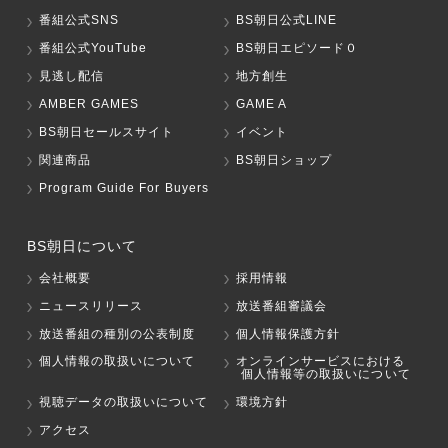
番組公式SNS
BS朝日公式LINE
番組公式YouTube
BS朝日エピソード０
見逃し配信
地方創生
AMBER GAMES
GAME A
BS朝日セールスサイト
イベント
関連商品
BS朝日ショップ
Program Guide For Buyers
BS朝日について
会社概要
採用情報
ニュースリリース
放送番組審議会
放送番組の種別の公表制度
個人情報保護方針
個人情報の取扱いについて
オンラインサービスにおける
個人情報等の取扱いについて
視聴データの取扱いについて
環境方針
アクセス