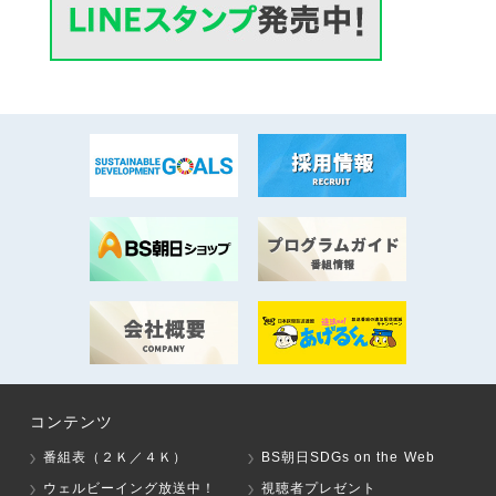
コンテンツ
番組表（２Ｋ／４Ｋ）
BS朝日SDGs on the Web
ウェルビーイング放送中！
視聴者プレゼント