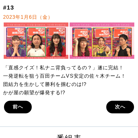
#13
2023年1月6日（金）
「直感クイズ！私ナニ背負ってるの？」遂に完結！
一発逆転を狙う百田チームVS安定の佐々木チーム！
団結力を生かして勝利を掴むのは!?
かが屋の願望が爆発する!?
前へ
次へ