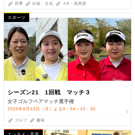
四季
伝統・文化
４K・高画質
スポーツ
シーズン21 1回戦 マッチ３
女子ゴルフペアマッチ選手権
2026年8月10日（月）よる9：54～10：30
ゴルフ
趣味
エンタメ・音楽