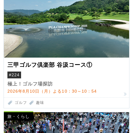
三甲ゴルフ倶楽部 谷汲コース①
#224
極上！ゴルフ場探訪
2026年8月10日（月）よる10：30～10：54
ゴルフ
趣味
旅・くらし