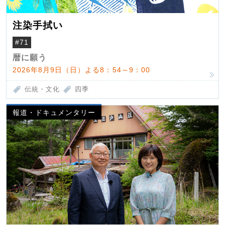
注染手拭い
#71
暦に願う
2026年8月9日（日）よる8：54～9：00
伝統・文化
四季
報道・ドキュメンタリー