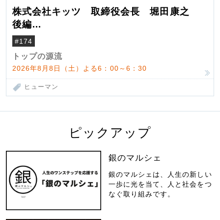
株式会社キッツ 取締役会長 堀田康之
後編
米国駐在でも浮かんだ八ヶ岳 山小屋を営
#174
んだ父母
トップの源流
2026年8月8日（土）よる6：00～6：30
ヒューマン
ピックアップ
銀のマルシェ
銀のマルシェは、人生の新しい
一歩に光を当て、人と社会をつ
なぐ取り組みです。