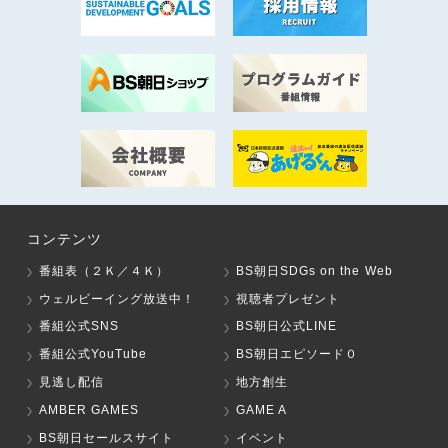
コンテンツ
番組表（２Ｋ／４Ｋ）
BS朝日SDGs on the Web
ウェルビーイング放送中！
視聴者プレゼント
番組公式SNS
BS朝日公式LINE
番組公式YouTube
BS朝日エピソード０
見逃し配信
地方創生
AMBER GAMES
GAME A
BS朝日セールスサイト
イベント