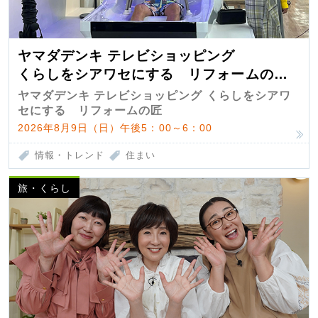
ヤマダデンキ テレビショッピング
くらしをシアワセにする リフォームの
匠 第7弾
ヤマダデンキ テレビショッピング くらしをシアワ
セにする リフォームの匠
2026年8月9日（日）午後5：00～6：00
情報・トレンド
住まい
旅・くらし