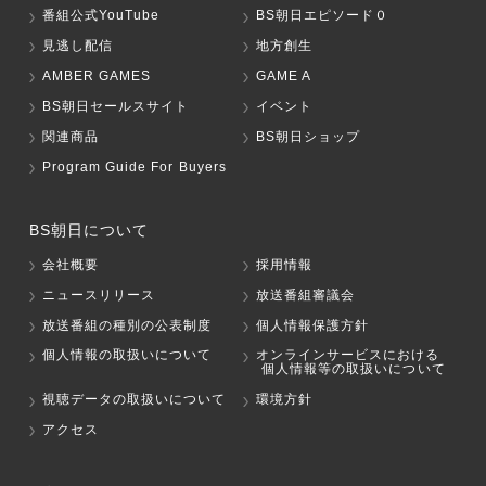
番組公式YouTube
BS朝日エピソード０
見逃し配信
地方創生
AMBER GAMES
GAME A
BS朝日セールスサイト
イベント
関連商品
BS朝日ショップ
Program Guide For Buyers
BS朝日について
会社概要
採用情報
ニュースリリース
放送番組審議会
放送番組の種別の公表制度
個人情報保護方針
個人情報の取扱いについて
オンラインサービスにおける
個人情報等の取扱いについて
視聴データの取扱いについて
環境方針
アクセス