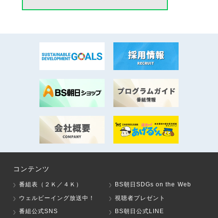
コンテンツ
番組表（２Ｋ／４Ｋ）
BS朝日SDGs on the Web
ウェルビーイング放送中！
視聴者プレゼント
番組公式SNS
BS朝日公式LINE