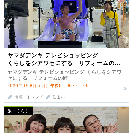
ヤマダデンキ テレビショッピング
くらしをシアワセにする リフォームの
匠 第7弾
ヤマダデンキ テレビショッピング くらしをシアワ
セにする リフォームの匠
2026年8月9日（日）午後5：00～6：00
情報・トレンド
住まい
旅・くらし