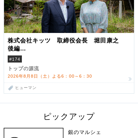
株式会社キッツ 取締役会長 堀田康之
後編
米国駐在でも浮かんだ八ヶ岳 山小屋を営
#174
んだ父母
トップの源流
2026年8月8日（土）よる6：00～6：30
ヒューマン
ピックアップ
銀のマルシェ