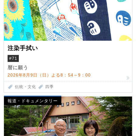
注染手拭い
#71
暦に願う
2026年8月9日（日）よる8：54～9：00
伝統・文化
四季
報道・ドキュメンタリー