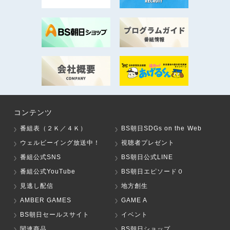
コンテンツ
番組表（２Ｋ／４Ｋ）
BS朝日SDGs on the Web
ウェルビーイング放送中！
視聴者プレゼント
番組公式SNS
BS朝日公式LINE
番組公式YouTube
BS朝日エピソード０
見逃し配信
地方創生
AMBER GAMES
GAME A
BS朝日セールスサイト
イベント
関連商品
BS朝日ショップ