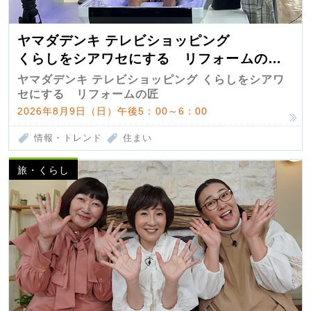
ヤマダデンキ テレビショッピング
くらしをシアワセにする リフォームの
匠 第7弾
ヤマダデンキ テレビショッピング くらしをシアワ
セにする リフォームの匠
2026年8月9日（日）午後5：00～6：00
情報・トレンド
住まい
旅・くらし