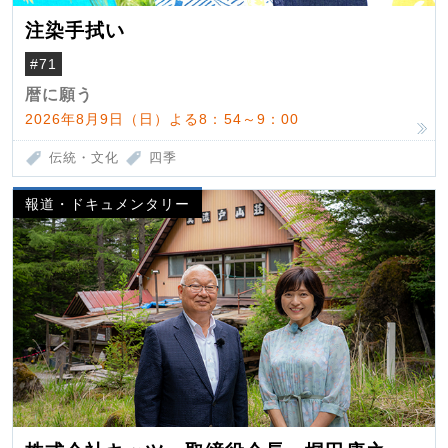
注染手拭い
#71
暦に願う
2026年8月9日（日）よる8：54～9：00
伝統・文化
四季
報道・ドキュメンタリー