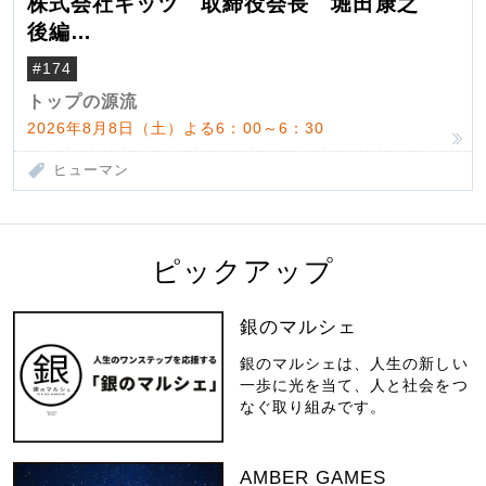
株式会社キッツ 取締役会長 堀田康之
後編
米国駐在でも浮かんだ八ヶ岳 山小屋を営
#174
んだ父母
トップの源流
2026年8月8日（土）よる6：00～6：30
ヒューマン
ピックアップ
銀のマルシェ
銀のマルシェは、人生の新しい
一歩に光を当て、人と社会をつ
なぐ取り組みです。
AMBER GAMES