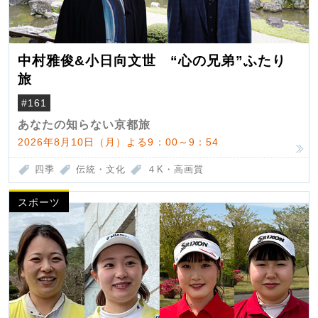
中村雅俊&小日向文世 “心の兄弟”ふたり
旅
#161
あなたの知らない京都旅
2026年8月10日（月）よる9：00～9：54
四季
伝統・文化
４K・高画質
スポーツ