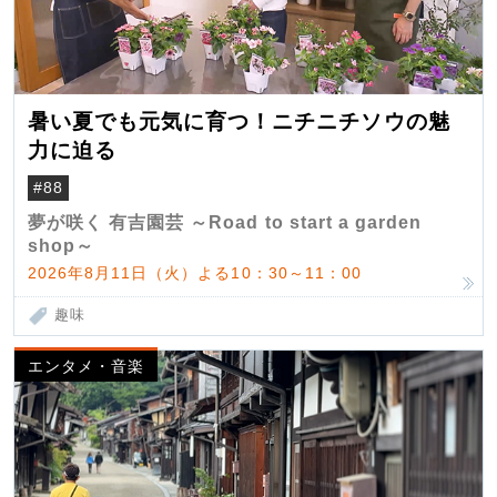
暑い夏でも元気に育つ！ニチニチソウの魅
力に迫る
#88
夢が咲く 有吉園芸 ～Road to start a garden
shop～
2026年8月11日（火）よる10：30～11：00
趣味
エンタメ・音楽