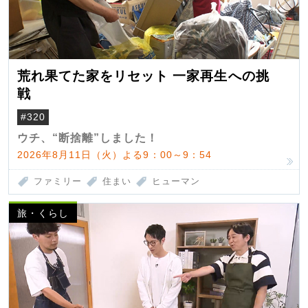
荒れ果てた家をリセット 一家再生への挑
戦
#320
ウチ、“断捨離”しました！
2026年8月11日（火）よる9：00～9：54
ファミリー
住まい
ヒューマン
旅・くらし