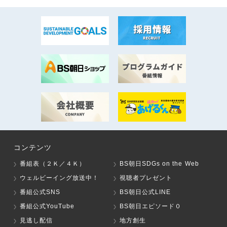
コンテンツ
番組表（２Ｋ／４Ｋ）
BS朝日SDGs on the Web
ウェルビーイング放送中！
視聴者プレゼント
番組公式SNS
BS朝日公式LINE
番組公式YouTube
BS朝日エピソード０
見逃し配信
地方創生