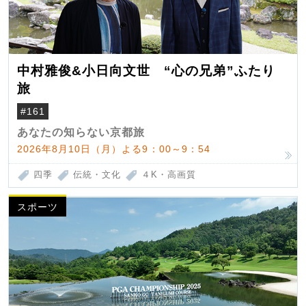
中村雅俊&小日向文世 “心の兄弟”ふたり
旅
#161
あなたの知らない京都旅
2026年8月10日（月）よる9：00～9：54
四季
伝統・文化
４K・高画質
スポーツ