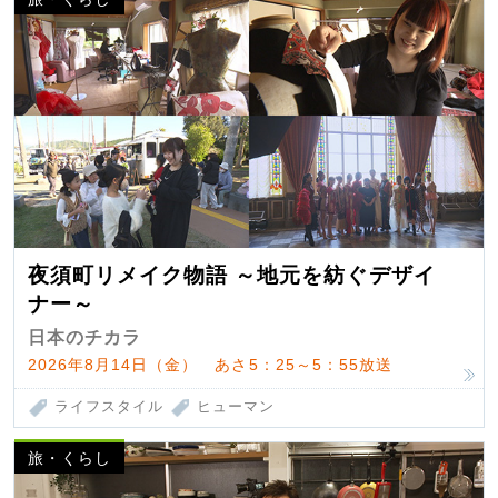
夜須町リメイク物語 ～地元を紡ぐデザイ
ナー～
日本のチカラ
2026年8月14日（金） あさ5：25～5：55放送
ライフスタイル
ヒューマン
旅・くらし