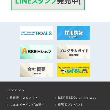
コンテンツ
番組表（２Ｋ／４Ｋ）
BS朝日SDGs on the Web
ウェルビーイング放送中！
視聴者プレゼント