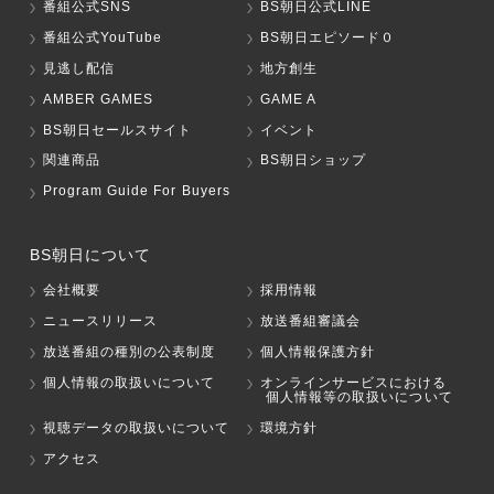
番組公式SNS
BS朝日公式LINE
番組公式YouTube
BS朝日エピソード０
見逃し配信
地方創生
AMBER GAMES
GAME A
BS朝日セールスサイト
イベント
関連商品
BS朝日ショップ
Program Guide For Buyers
BS朝日について
会社概要
採用情報
ニュースリリース
放送番組審議会
放送番組の種別の公表制度
個人情報保護方針
個人情報の取扱いについて
オンラインサービスにおける
個人情報等の取扱いについて
視聴データの取扱いについて
環境方針
アクセス