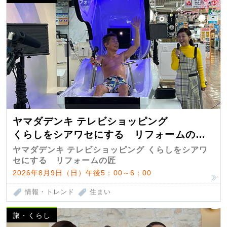
ヤマダデンキ テレビショッピング
くらしをシアワセにする リフォームの
匠 第7弾
ヤマダデンキ テレビショッピング くらしをシアワ
セにする リフォームの匠
2026年8月9日（日）午後5：00～6：00
情報・トレンド
住まい
旅・くらし