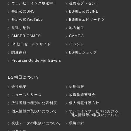
ウェルビーイング放送中！
視聴者プレゼント
番組公式SNS
BS朝日公式LINE
番組公式YouTube
BS朝日エピソード０
見逃し配信
地方創生
AMBER GAMES
GAME A
BS朝日セールスサイト
イベント
関連商品
BS朝日ショップ
Program Guide For Buyers
BS朝日について
会社概要
採用情報
ニュースリリース
放送番組審議会
放送番組の種別の公表制度
個人情報保護方針
個人情報の取扱いについて
オンラインサービスにおける
個人情報等の取扱いについて
視聴データの取扱いについて
環境方針