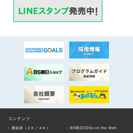
コンテンツ
番組表（２Ｋ／４Ｋ）
BS朝日SDGs on the Web