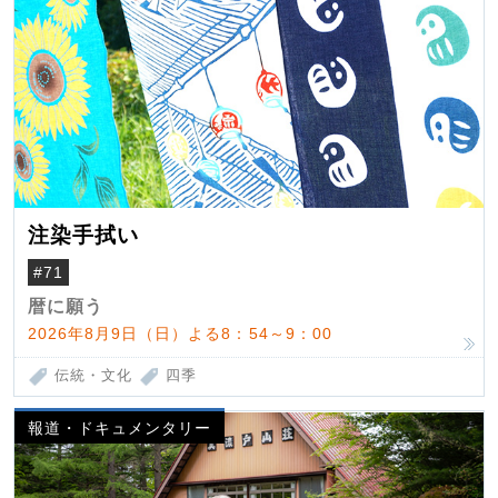
注染手拭い
#71
暦に願う
2026年8月9日（日）よる8：54～9：00
伝統・文化
四季
報道・ドキュメンタリー