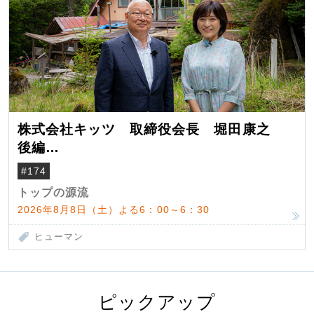
株式会社キッツ 取締役会長 堀田康之
後編
米国駐在でも浮かんだ八ヶ岳 山小屋を営
#174
んだ父母
トップの源流
2026年8月8日（土）よる6：00～6：30
ヒューマン
ピックアップ