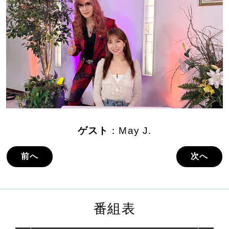
ゲスト
：May J.
前へ
次へ
番組表