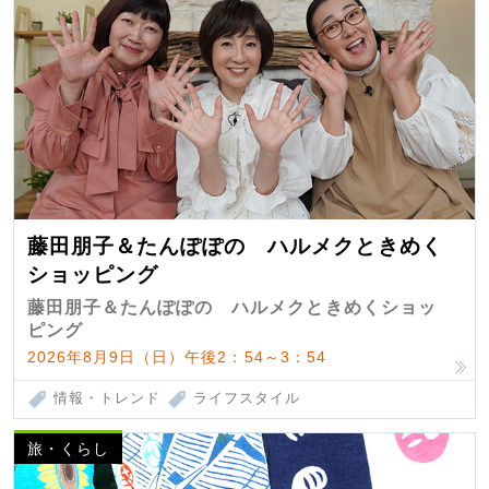
藤田朋子＆たんぽぽの ハルメクときめく
ショッピング
藤田朋子＆たんぽぽの ハルメクときめくショッ
ピング
2026年8月9日（日）午後2：54～3：54
情報・トレンド
ライフスタイル
旅・くらし