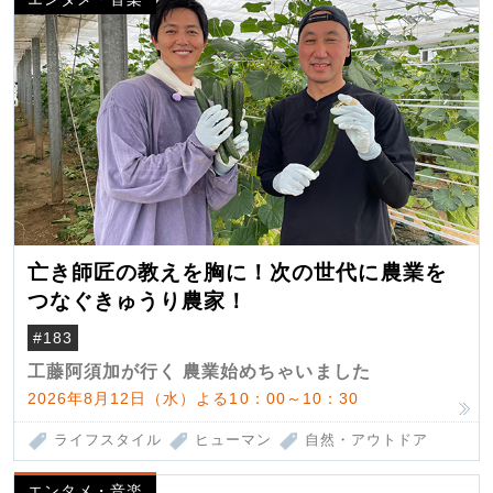
亡き師匠の教えを胸に！次の世代に農業を
つなぐきゅうり農家！
#183
工藤阿須加が行く 農業始めちゃいました
2026年8月12日（水）よる10：00～10：30
ライフスタイル
ヒューマン
自然・アウトドア
エンタメ・音楽