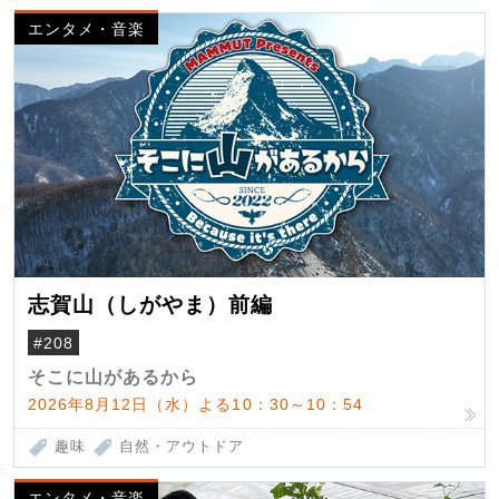
エンタメ・音楽
志賀山（しがやま）前編
#208
そこに山があるから
2026年8月12日（水）よる10：30～10：54
趣味
自然・アウトドア
エンタメ・音楽