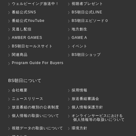
ウェルビーイング放送中！
視聴者プレゼント
番組公式SNS
BS朝日公式LINE
番組公式YouTube
BS朝日エピソード０
見逃し配信
地方創生
AMBER GAMES
GAME A
BS朝日セールスサイト
イベント
関連商品
BS朝日ショップ
Program Guide For Buyers
BS朝日について
会社概要
採用情報
ニュースリリース
放送番組審議会
放送番組の種別の公表制度
個人情報保護方針
個人情報の取扱いについて
オンラインサービスにおける
個人情報等の取扱いについて
視聴データの取扱いについて
環境方針