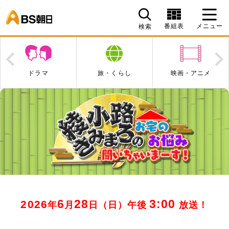
BS朝日
番組表
メニュー
検索
Prev
N
旅・くらし
映画・アニメ
エンタメ・音楽
6
28
3:00
2026
年
月
日（日）午後
放送
！