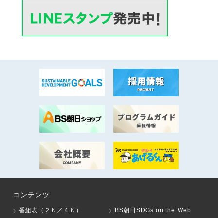
コンテンツ
番組表（２Ｋ／４Ｋ）
BS朝日SDGs on the Web