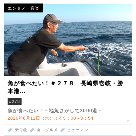
エンタメ・音楽
魚が食べたい！＃２７８ 長崎県壱岐・勝
本港
（クロマグロ）
#278
魚が食べたい！－地魚さがして3000港－
2026年8月12日（水）よる9：00～9：54
乗り物
食・グルメ
ヒューマン