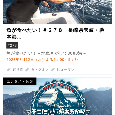
魚が食べたい！＃２７８ 長崎県壱岐・勝
本港
（クロマグロ）
#278
魚が食べたい！－地魚さがして3000港－
2026年8月12日（水）よる9：00～9：54
乗り物
食・グルメ
ヒューマン
エンタメ・音楽