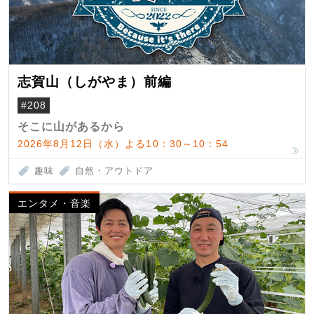
志賀山（しがやま）前編
#208
そこに山があるから
2026年8月12日（水）よる10：30～10：54
趣味
自然・アウトドア
エンタメ・音楽