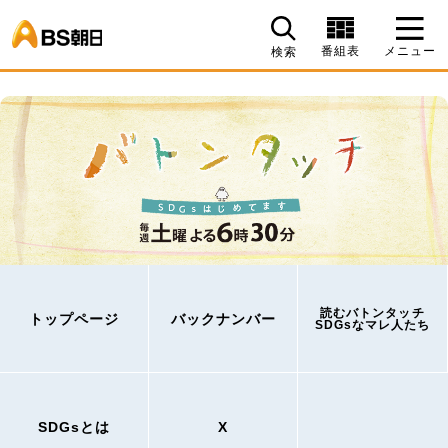
BS朝日
番組表
メニュー
検索
読むバトンタッチ
トップページ
バックナンバー
SDGsなマレ人たち
SDGsとは
X