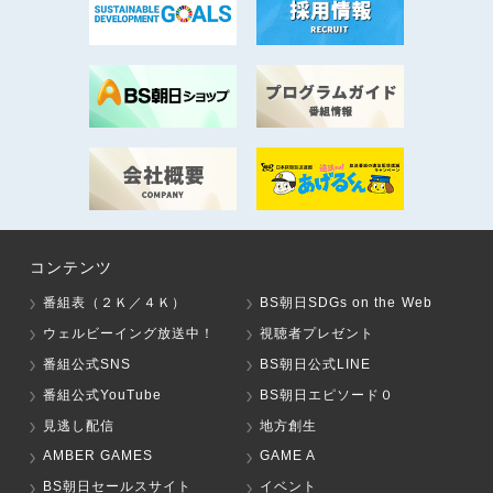
コンテンツ
番組表（２Ｋ／４Ｋ）
BS朝日SDGs on the Web
ウェルビーイング放送中！
視聴者プレゼント
番組公式SNS
BS朝日公式LINE
番組公式YouTube
BS朝日エピソード０
見逃し配信
地方創生
AMBER GAMES
GAME A
BS朝日セールスサイト
イベント