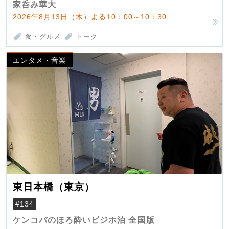
家呑み華大
2026年8月13日（木）よる10：00～10：30
食・グルメ
トーク
エンタメ・音楽
東日本橋（東京）
#134
ケンコバのほろ酔いビジホ泊 全国版