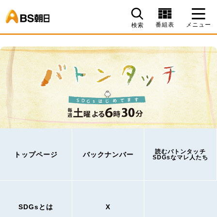
BS朝日
番組表
メニュー
検索
読むバトンタッチ
トップページ
バックナンバー
SDGsなマレ人たち
SDGsとは
X