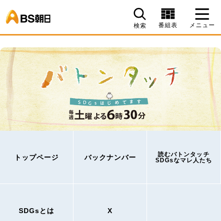
BS朝日
番組表
メニュー
検索
読むバトンタッチ
トップページ
バックナンバー
SDGsなマレ人たち
SDGsとは
X