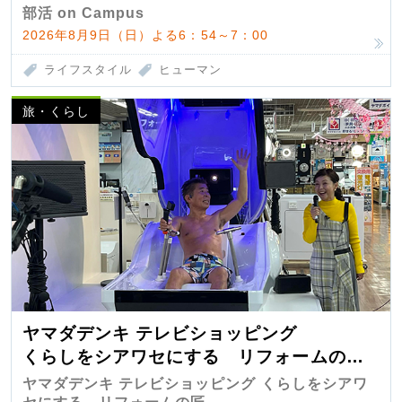
部活 on Campus
2026年8月9日（日）よる6：54～7：00
ライフスタイル
ヒューマン
旅・くらし
ヤマダデンキ テレビショッピング
くらしをシアワセにする リフォームの
匠 第7弾
ヤマダデンキ テレビショッピング くらしをシアワ