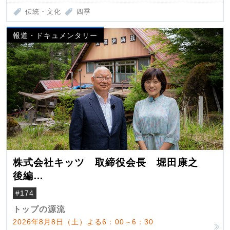
伝統・文化
四季
報道・ドキュメンタリー
株式会社キッツ 取締役会長 堀田康之
後編
米国駐在でも浮かんだ八ヶ岳 山小屋を営
#174
んだ父母
トップの源流
2026年8月8日（土）よる6：00～6：30