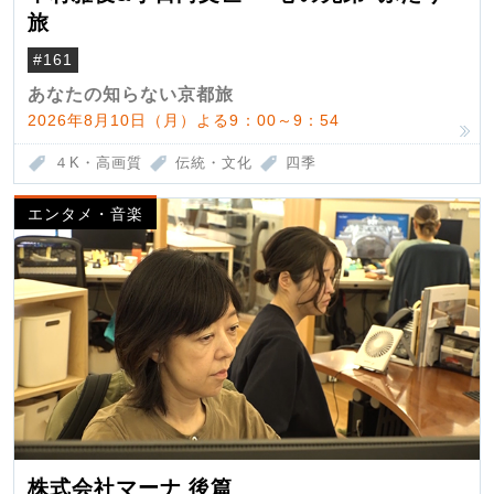
旅
#161
あなたの知らない京都旅
2026年8月10日（月）よる9：00～9：54
４K・高画質
伝統・文化
四季
エンタメ・音楽
株式会社マーナ 後篇