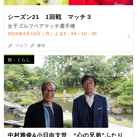
シーズン21 1回戦 マッチ３
女子ゴルフペアマッチ選手権
2026年8月10日（月）よる9：54～10：30
ゴルフ
趣味
旅・くらし
中村雅俊&小日向文世 “心の兄弟”ふたり