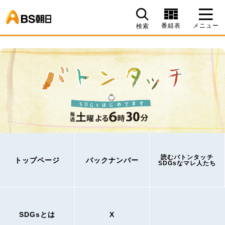
BS朝日
番組表
メニュー
検索
読むバトンタッチ
トップページ
バックナンバー
SDGsなマレ人たち
SDGsとは
X