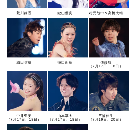
荒川静香
鍵山優真
村元哉中＆高橋大輔
織田信成
樋口新葉
佐藤駿
（7月17日、18日）
中井亜美
山本草太
三浦佳生
（7月17日、18日）
（7月17日、18日）
（7月19日、20日）