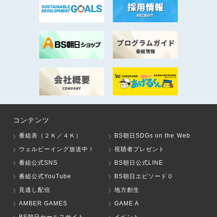
コンテンツ
番組表（２Ｋ／４Ｋ）
BS朝日SDGs on the Web
ウェルビーイング放送中！
視聴者プレゼント
番組公式SNS
BS朝日公式LINE
番組公式YouTube
BS朝日エピソード０
見逃し配信
地方創生
AMBER GAMES
GAME A
BS朝日セールスサイト
イベント