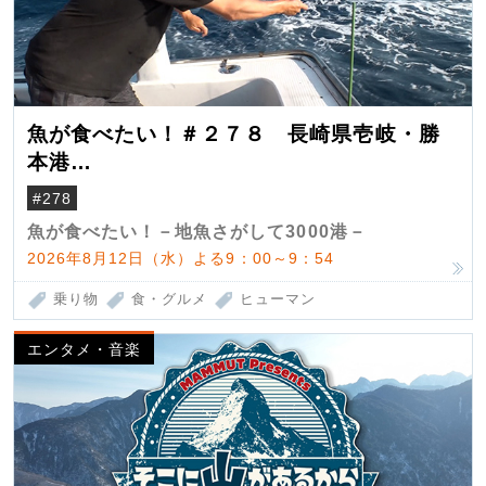
魚が食べたい！＃２７８ 長崎県壱岐・勝
本港
（クロマグロ）
#278
魚が食べたい！－地魚さがして3000港－
2026年8月12日（水）よる9：00～9：54
乗り物
食・グルメ
ヒューマン
エンタメ・音楽