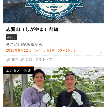
志賀山（しがやま）前編
#208
そこに山があるから
2026年8月12日（水）よる10：30～10：54
趣味
自然・アウトドア
エンタメ・音楽