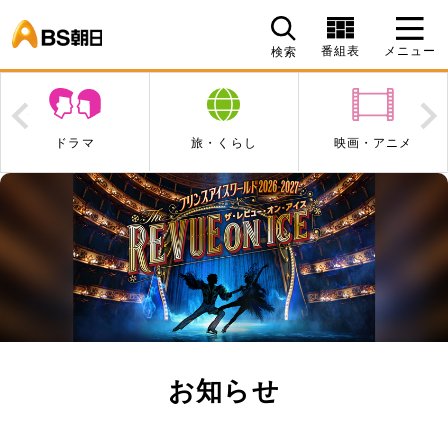
BS朝日
番組表
メニュー
検索
Prev
N
マ
旅・くらし
映画・アニメ
エンタメ・
お知らせ