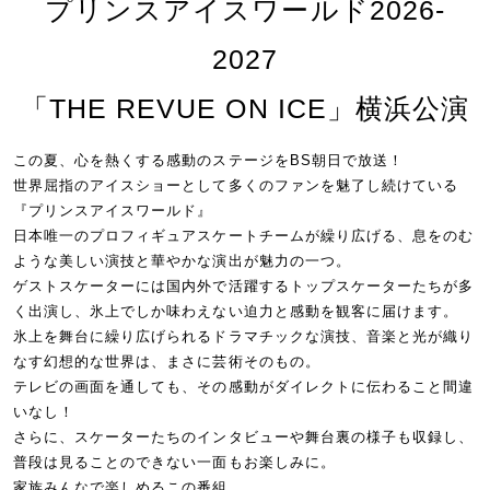
プリンスアイスワールド2026-
2027
「THE REVUE ON ICE」横浜公演
この夏、心を熱くする感動のステージをBS朝日で放送！
世界屈指のアイスショーとして多くのファンを魅了し続けている
『プリンスアイスワールド』
日本唯一のプロフィギュアスケートチームが繰り広げる、息をのむ
ような美しい演技と華やかな演出が魅力の一つ。
ゲストスケーターには国内外で活躍するトップスケーターたちが多
く出演し、氷上でしか味わえない迫力と感動を観客に届けます。
氷上を舞台に繰り広げられるドラマチックな演技、音楽と光が織り
なす幻想的な世界は、まさに芸術そのもの。
テレビの画面を通しても、その感動がダイレクトに伝わること間違
いなし！
さらに、スケーターたちのインタビューや舞台裏の様子も収録し、
普段は見ることのできない一面もお楽しみに。
家族みんなで楽しめるこの番組、