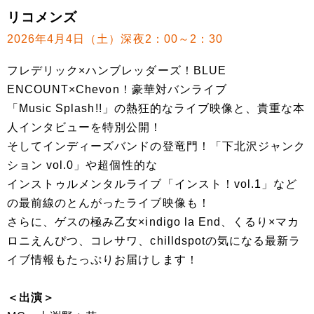
リコメンズ
2026年4月4日（土）深夜2：00～2：30
フレデリック×ハンブレッダーズ！BLUE
ENCOUNT×Chevon！豪華対バンライブ
「Music Splash!!」の熱狂的なライブ映像と、貴重な本
人インタビューを特別公開！
そしてインディーズバンドの登竜門！「下北沢ジャンク
ション vol.0」や超個性的な
インストゥルメンタルライブ「インスト！vol.1」など
の最前線のとんがったライブ映像も！
さらに、ゲスの極み乙女×indigo la End、くるり×マカ
ロニえんぴつ、コレサワ、chilldspotの気になる最新ラ
イブ情報もたっぷりお届けします！
＜出演＞