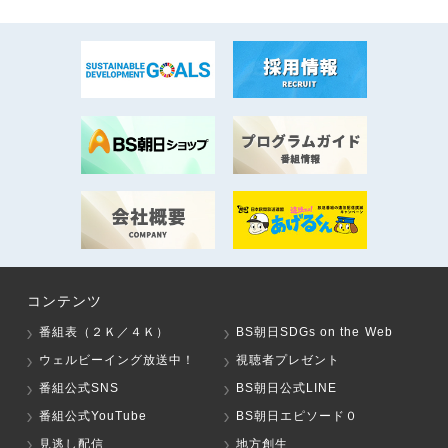
コンテンツ
番組表（２Ｋ／４Ｋ）
BS朝日SDGs on the Web
ウェルビーイング放送中！
視聴者プレゼント
番組公式SNS
BS朝日公式LINE
番組公式YouTube
BS朝日エピソード０
見逃し配信
地方創生