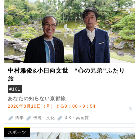
中村雅俊&小日向文世 “心の兄弟”ふたり
旅
#161
あなたの知らない京都旅
2026年8月10日（月）よる9：00～9：54
四季
伝統・文化
４K・高画質
スポーツ