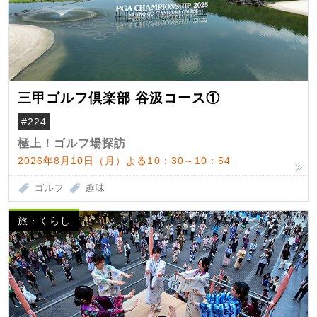
三甲ゴルフ倶楽部 谷汲コース①
#224
極上！ゴルフ場探訪
2026年8月10日（月）よる10：30～10：54
ゴルフ
趣味
旅・くらし