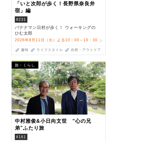
「いと次郎が歩く！長野県奈良井
宿」編
#231
バナナマン日村が歩く！ ウォーキングの
ひむ太郎
2026年8月11日（火）よる10：00～10：30
趣味
ライフスタイル
自然・アウトドア
旅・くらし
中村雅俊&小日向文世 “心の兄
弟”ふたり旅
#161