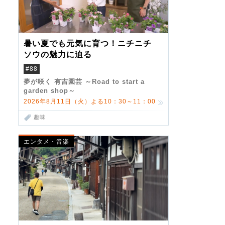
暑い夏でも元気に育つ！ニチニチ
ソウの魅力に迫る
#88
夢が咲く 有吉園芸 ～Road to start a
garden shop～
2026年8月11日（火）よる10：30～11：00
趣味
エンタメ・音楽