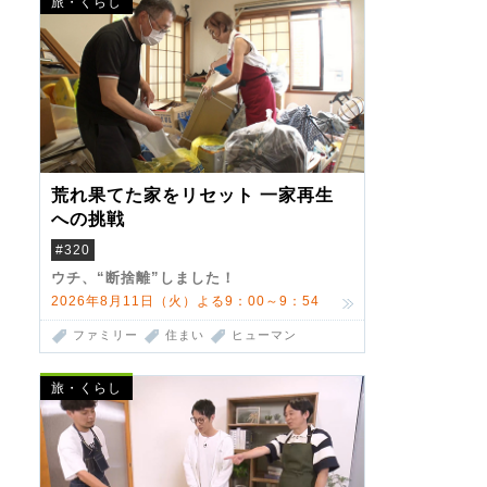
旅・くらし
荒れ果てた家をリセット 一家再生
への挑戦
#320
ウチ、“断捨離”しました！
2026年8月11日（火）よる9：00～9：54
ファミリー
住まい
ヒューマン
旅・くらし