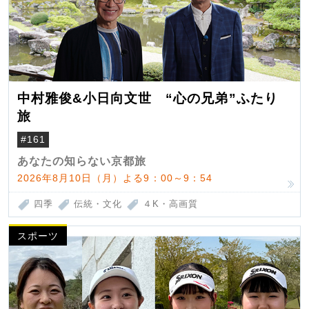
中村雅俊&小日向文世 “心の兄弟”ふたり
旅
#161
あなたの知らない京都旅
2026年8月10日（月）よる9：00～9：54
四季
伝統・文化
４K・高画質
スポーツ