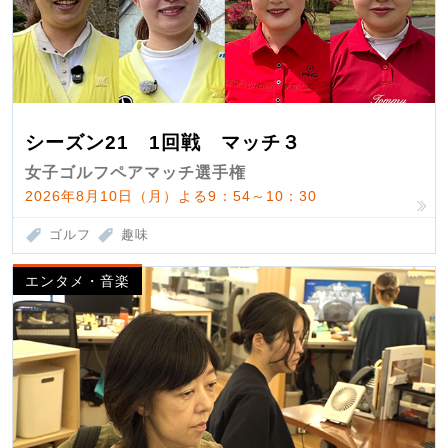
シーズン21 1回戦 マッチ３
女子ゴルフペアマッチ選手権
2026年8月10日（月）よる9：54～10：30
ゴルフ
趣味
エンタメ・音楽