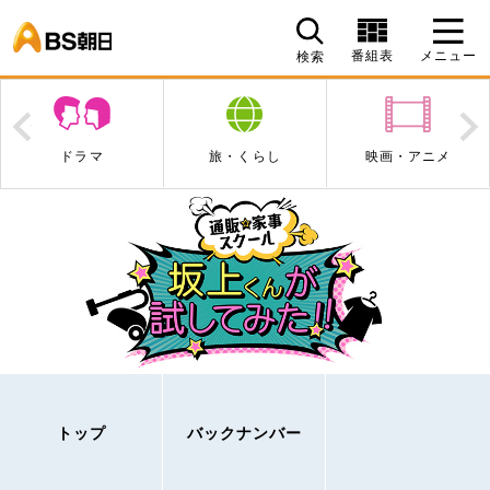
BS朝日
番組表
メニュー
検索
Prev
N
ドラマ
旅・くらし
映画・アニメ
トップ
バックナンバー