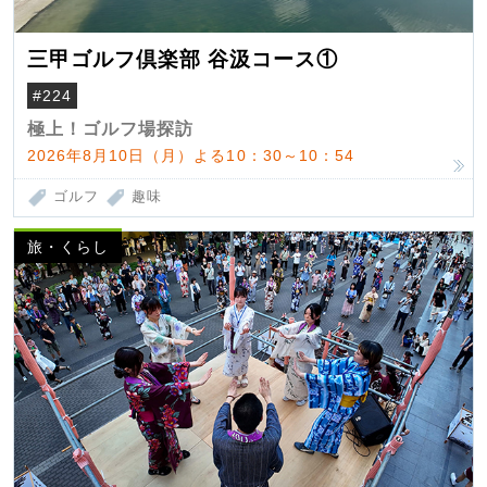
三甲ゴルフ倶楽部 谷汲コース①
#224
極上！ゴルフ場探訪
2026年8月10日（月）よる10：30～10：54
ゴルフ
趣味
旅・くらし