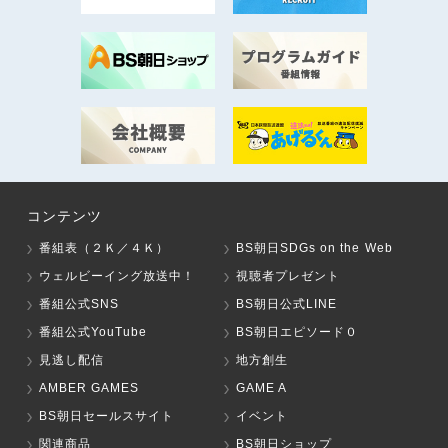
コンテンツ
番組表（２Ｋ／４Ｋ）
BS朝日SDGs on the Web
ウェルビーイング放送中！
視聴者プレゼント
番組公式SNS
BS朝日公式LINE
番組公式YouTube
BS朝日エピソード０
見逃し配信
地方創生
AMBER GAMES
GAME A
BS朝日セールスサイト
イベント
関連商品
BS朝日ショップ