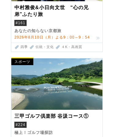
中村雅俊&小日向文世 “心の兄
弟”ふたり旅
#161
あなたの知らない京都旅
2026年8月10日（月）よる9：00～9：54
四季
伝統・文化
４K・高画質
スポーツ
三甲ゴルフ倶楽部 谷汲コース①
#224
極上！ゴルフ場探訪