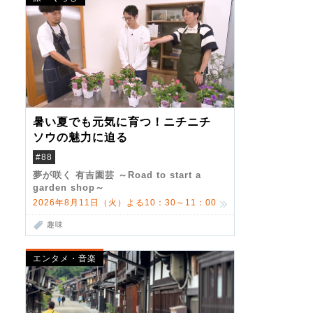
暑い夏でも元気に育つ！ニチニチ
ソウの魅力に迫る
#88
夢が咲く 有吉園芸 ～Road to start a
garden shop～
2026年8月11日（火）よる10：30～11：00
趣味
エンタメ・音楽