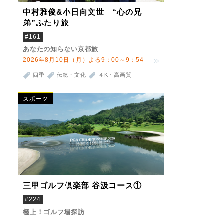
中村雅俊&小日向文世 “心の兄
弟”ふたり旅
#161
あなたの知らない京都旅
2026年8月10日（月）よる9：00～9：54
四季
伝統・文化
４K・高画質
スポーツ
三甲ゴルフ倶楽部 谷汲コース①
#224
極上！ゴルフ場探訪