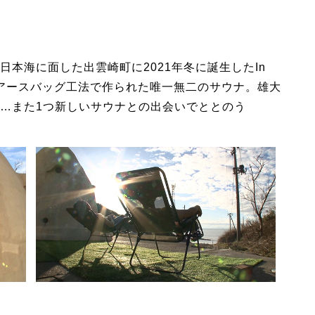
本海に面した出雲崎町に2021年冬に誕生したIn
ら作るアースバッグ工法で作られた唯一無二のサウナ。雄大
…また1つ新しいサウナとの出会いでととのう