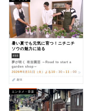
暑い夏でも元気に育つ！ニチニチ
ソウの魅力に迫る
#88
夢が咲く 有吉園芸 ～Road to start a
garden shop～
2026年8月11日（火）よる10：30～11：00
趣味
エンタメ・音楽