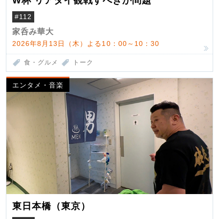
W杯 リアタイ観戦すべきか問題
#112
家呑み華大
2026年8月13日（木）よる10：00～10：30
食・グルメ
トーク
エンタメ・音楽
東日本橋（東京）