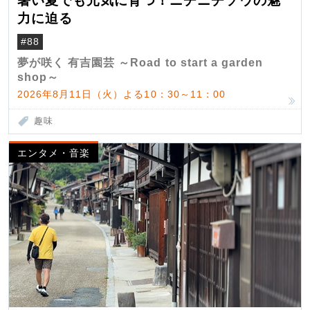
暑い夏でも元気に育つ！ニチニチソウの魅
力に迫る
#88
夢が咲く 有吉園芸 ～Road to start a garden
shop～
2026年8月11日（火）よる10：30～11：00
趣味
エンタメ・音楽