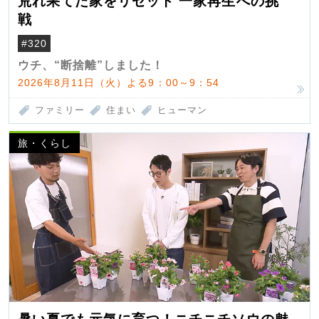
荒れ果てた家をリセット 一家再生への挑
戦
#320
ウチ、“断捨離”しました！
2026年8月11日（火）よる9：00～9：54
ファミリー
住まい
ヒューマン
旅・くらし