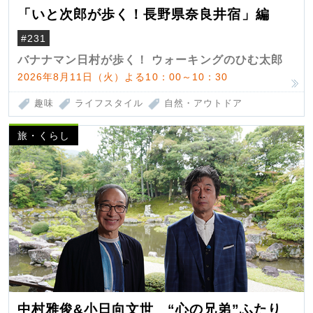
「いと次郎が歩く！長野県奈良井宿」編
#231
バナナマン日村が歩く！ ウォーキングのひむ太郎
2026年8月11日（火）よる10：00～10：30
趣味
ライフスタイル
自然・アウトドア
旅・くらし
中村雅俊&小日向文世 “心の兄弟”ふたり