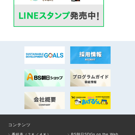
コンテンツ
番組表（２Ｋ／４Ｋ）
BS朝日SDGs on the Web