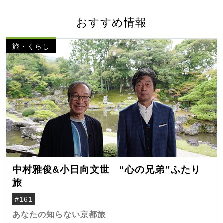
おすすめ情報
旅・くらし
中村雅俊&小日向文世 “心の兄弟”ふたり
旅
#161
あなたの知らない京都旅