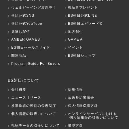
ウェルビーイング放送中！
視聴者プレゼント
番組公式SNS
BS朝日公式LINE
番組公式YouTube
BS朝日エピソード０
見逃し配信
地方創生
AMBER GAMES
GAME A
BS朝日セールスサイト
イベント
関連商品
BS朝日ショップ
Program Guide For Buyers
BS朝日について
会社概要
採用情報
ニュースリリース
放送番組審議会
放送番組の種別の公表制度
個人情報保護方針
個人情報の取扱いについて
オンラインサービスにおける
個人情報等の取扱いについて
視聴データの取扱いについて
環境方針