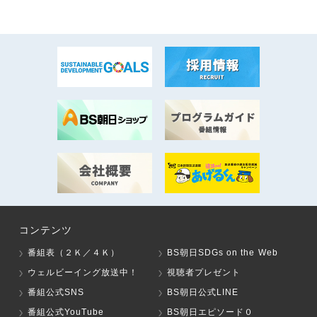
コンテンツ
番組表（２Ｋ／４Ｋ）
BS朝日SDGs on the Web
ウェルビーイング放送中！
視聴者プレゼント
番組公式SNS
BS朝日公式LINE
番組公式YouTube
BS朝日エピソード０