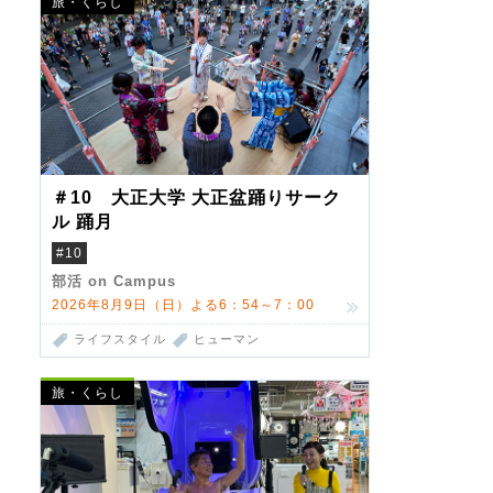
旅・くらし
＃10 大正大学 大正盆踊りサーク
ル 踊月
#10
部活 on Campus
2026年8月9日（日）よる6：54～7：00
ライフスタイル
ヒューマン
旅・くらし