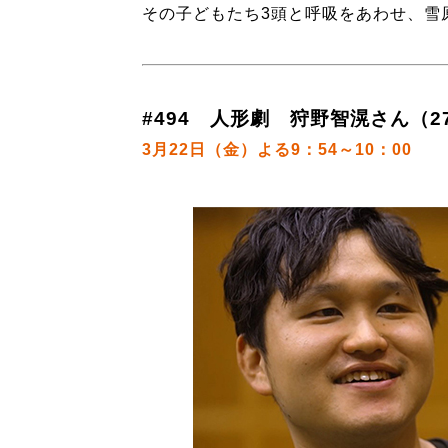
その子どもたち3頭と呼吸をあわせ、雪
#494 人形劇 狩野智滉さん（2
3月22日（金）よる9：54～10：00