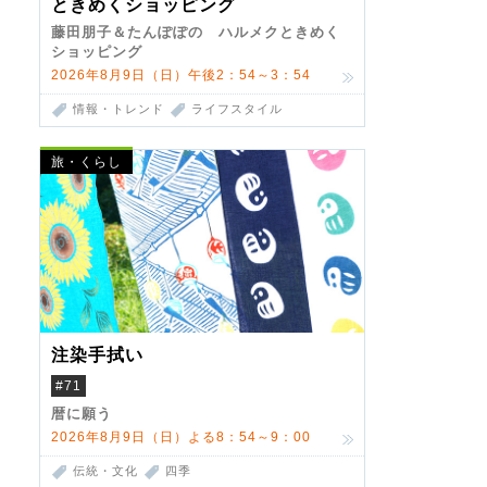
ときめくショッピング
藤田朋子＆たんぽぽの ハルメクときめく
ショッピング
2026年8月9日（日）午後2：54～3：54
情報・トレンド
ライフスタイル
旅・くらし
注染手拭い
#71
暦に願う
2026年8月9日（日）よる8：54～9：00
伝統・文化
四季