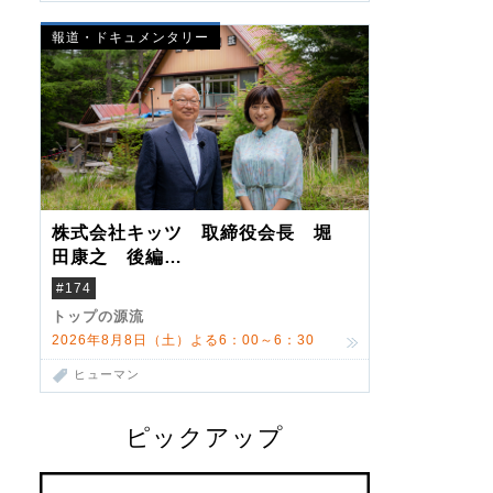
報道・ドキュメンタリー
株式会社キッツ 取締役会長 堀
田康之 後編
米国駐在でも浮かんだ八ヶ岳 山
#174
小屋を営んだ父母
トップの源流
2026年8月8日（土）よる6：00～6：30
ヒューマン
ピックアップ