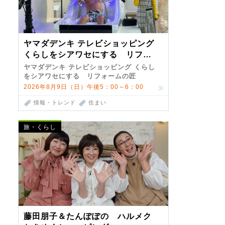
ヤマダデンキ テレビショッピング
くらしをシアワセにする リフォ
ームの匠 第7弾
ヤマダデンキ テレビショッピング くらし
をシアワセにする リフォームの匠
2026年8月9日（日）午後5：00～6：00
情報・トレンド
住まい
旅・くらし
藤田朋子＆たんぽぽの ハルメク