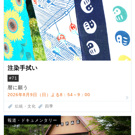
注染手拭い
#71
暦に願う
2026年8月9日（日）よる8：54～9：00
伝統・文化
四季
報道・ドキュメンタリー