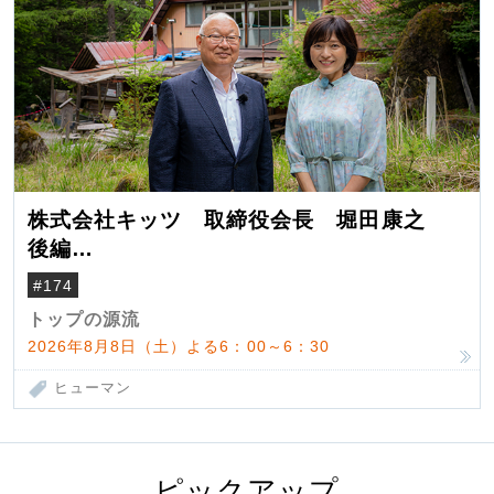
株式会社キッツ 取締役会長 堀田康之
後編
米国駐在でも浮かんだ八ヶ岳 山小屋を営
#174
んだ父母
トップの源流
2026年8月8日（土）よる6：00～6：30
ヒューマン
ピックアップ