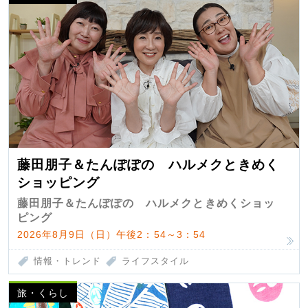
藤田朋子＆たんぽぽの ハルメクときめく
ショッピング
藤田朋子＆たんぽぽの ハルメクときめくショッ
ピング
2026年8月9日（日）午後2：54～3：54
情報・トレンド
ライフスタイル
旅・くらし