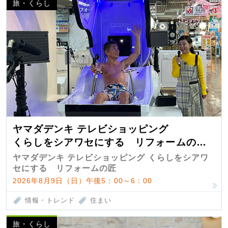
旅・くらし
ヤマダデンキ テレビショッピング
くらしをシアワセにする リフォームの
匠 第7弾
ヤマダデンキ テレビショッピング くらしをシアワ
セにする リフォームの匠
2026年8月9日（日）午後5：00～6：00
情報・トレンド
住まい
旅・くらし