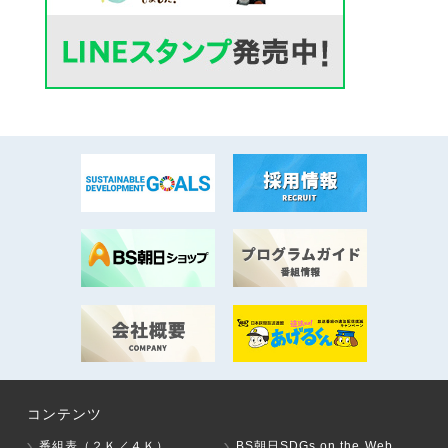
コンテンツ
番組表（２Ｋ／４Ｋ）
BS朝日SDGs on the Web