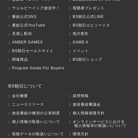
ウェルビーイング放送中！
視聴者プレゼント
番組公式SNS
BS朝日公式LINE
番組公式YouTube
BS朝日エピソード０
見逃し配信
地方創生
AMBER GAMES
GAME A
BS朝日セールスサイト
イベント
関連商品
BS朝日ショップ
Program Guide For Buyers
BS朝日について
会社概要
採用情報
ニュースリリース
放送番組審議会
放送番組の種別の公表制度
個人情報保護方針
個人情報の取扱いについて
オンラインサービスにおける
個人情報等の取扱いについて
視聴データの取扱いについて
環境方針