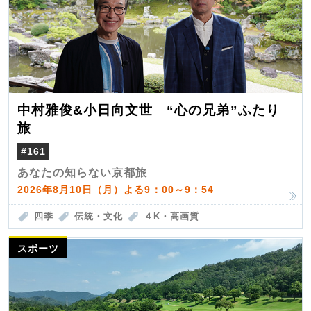
中村雅俊&小日向文世 “心の兄弟”ふたり
旅
#161
あなたの知らない京都旅
2026年8月10日（月）よる9：00～9：54
四季
伝統・文化
４K・高画質
スポーツ