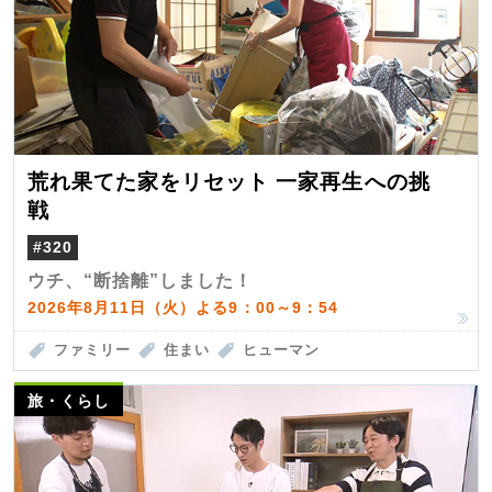
荒れ果てた家をリセット 一家再生への挑
戦
#320
ウチ、“断捨離”しました！
2026年8月11日（火）よる9：00～9：54
ファミリー
住まい
ヒューマン
旅・くらし