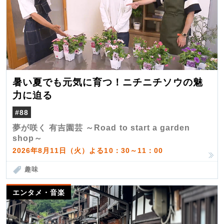
暑い夏でも元気に育つ！ニチニチソウの魅
力に迫る
#88
夢が咲く 有吉園芸 ～Road to start a garden
shop～
2026年8月11日（火）よる10：30～11：00
趣味
エンタメ・音楽