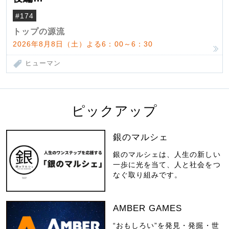
米国駐在でも浮かんだ八ヶ岳 山小屋を営
#174
んだ父母
トップの源流
2026年8月8日（土）よる6：00～6：30
ヒューマン
ピックアップ
銀のマルシェ
銀のマルシェは、人生の新しい
一歩に光を当て、人と社会をつ
なぐ取り組みです。
AMBER GAMES
“おもしろい”を発見・発掘・世