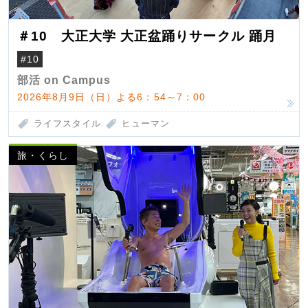
＃10 大正大学 大正盆踊りサークル 踊月
#10
部活 on Campus
2026年8月9日（日）よる6：54～7：00
ライフスタイル
ヒューマン
旅・くらし