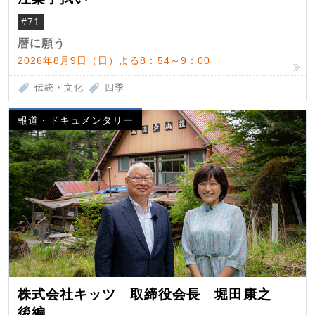
#71
暦に願う
2026年8月9日（日）よる8：54～9：00
伝統・文化
四季
報道・ドキュメンタリー
株式会社キッツ 取締役会長 堀田康之
後編