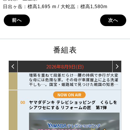
日出ヶ岳：標高1,695 m / 大蛇嵓：標高1,580m
前へ
次へ
番組表