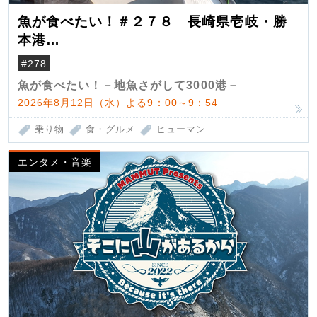
魚が食べたい！＃２７８ 長崎県壱岐・勝
本港
（クロマグロ）
#278
魚が食べたい！－地魚さがして3000港－
2026年8月12日（水）よる9：00～9：54
乗り物
食・グルメ
ヒューマン
エンタメ・音楽