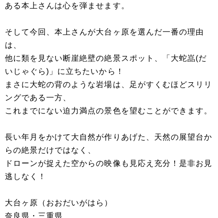
ある本上さんは心を弾ませます。
そして今回、本上さんが大台ヶ原を選んだ一番の理由
は、
他に類を見ない断崖絶壁の絶景スポット、「大蛇嵓(だ
いじゃぐら)」に立ちたいから！
まさに大蛇の背のような岩場は、足がすくむほどスリリ
ングである一方、
これまでにない迫力満点の景色を望むことができます。
長い年月をかけて大自然が作りあげた、天然の展望台か
らの絶景だけではなく、
ドローンが捉えた空からの映像も見応え充分！是非お見
逃しなく！
大台ヶ原（おおだいがはら）
奈良県・三重県