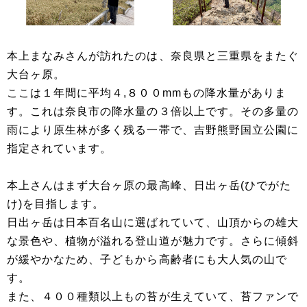
本上まなみさんが訪れたのは、奈良県と三重県をまたぐ
大台ヶ原。
ここは１年間に平均４,８００mmもの降水量がありま
す。これは奈良市の降水量の３倍以上です。その多量の
雨により原生林が多く残る一帯で、吉野熊野国立公園に
指定されています。
本上さんはまず大台ヶ原の最高峰、日出ヶ岳(ひでがた
け)を目指します。
日出ヶ岳は日本百名山に選ばれていて、山頂からの雄大
な景色や、植物が溢れる登山道が魅力です。さらに傾斜
が緩やかなため、子どもから高齢者にも大人気の山で
す。
また、４００種類以上もの苔が生えていて、苔ファンで