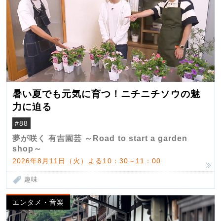
暑い夏でも元気に育つ！ニチニチソウの魅
力に迫る
#88
夢が咲く 有吉園芸 ～Road to start a garden
shop～
2026年8月11日（火）よる10：30～11：00
趣味
エンタメ・音楽