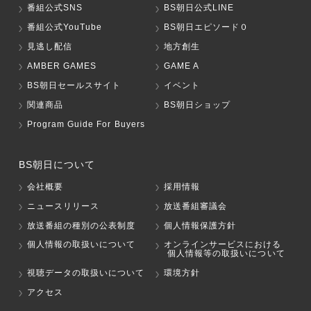
番組公式SNS
BS朝日公式LINE
番組公式YouTube
BS朝日エピソード０
見逃し配信
地方創生
AMBER GAMES
GAME A
BS朝日セールスサイト
イベント
関連商品
BS朝日ショップ
Program Guide For Buyers
BS朝日について
会社概要
採用情報
ニュースリリース
放送番組審議会
放送番組の種別の公表制度
個人情報保護方針
個人情報の取扱いについて
オンラインサービスにおける
個人情報等の取扱いについて
視聴データの取扱いについて
環境方針
アクセス