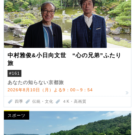
中村雅俊&小日向文世 “心の兄弟”ふたり
旅
#161
あなたの知らない京都旅
2026年8月10日（月）よる9：00～9：54
四季
伝統・文化
４K・高画質
スポーツ