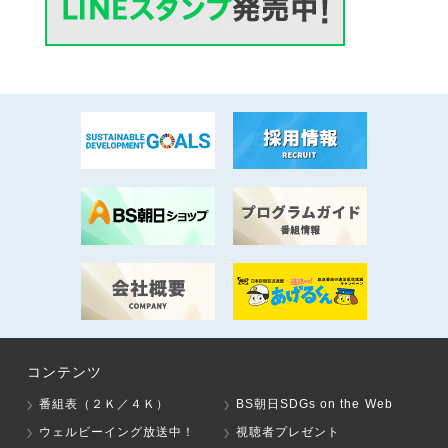
コンテンツ
番組表（２Ｋ／４Ｋ）
BS朝日SDGs on the Web
ウェルビーイング放送中！
視聴者プレゼント