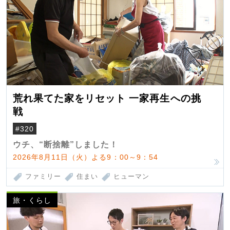
荒れ果てた家をリセット 一家再生への挑
戦
#320
ウチ、“断捨離”しました！
2026年8月11日（火）よる9：00～9：54
ファミリー
住まい
ヒューマン
旅・くらし