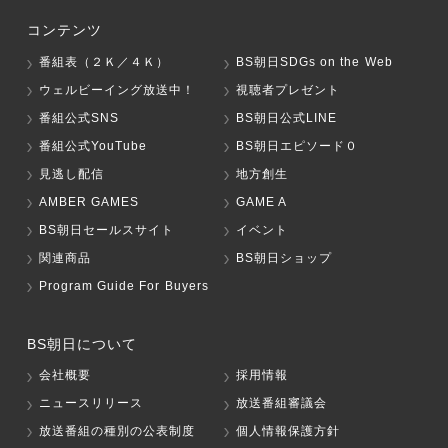
コンテンツ
番組表（２Ｋ／４Ｋ）
BS朝日SDGs on the Web
ウェルビーイング放送中！
視聴者プレゼント
番組公式SNS
BS朝日公式LINE
番組公式YouTube
BS朝日エピソード０
見逃し配信
地方創生
AMBER GAMES
GAME A
BS朝日セールスサイト
イベント
関連商品
BS朝日ショップ
Program Guide For Buyers
BS朝日について
会社概要
採用情報
ニュースリリース
放送番組審議会
放送番組の種別の公表制度
個人情報保護方針