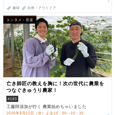
趣味
自然・アウトドア
エンタメ・音楽
亡き師匠の教えを胸に！次の世代に農業を
つなぐきゅうり農家！
#183
工藤阿須加が行く 農業始めちゃいました
2026年8月12日（水）よる10：00～10：30