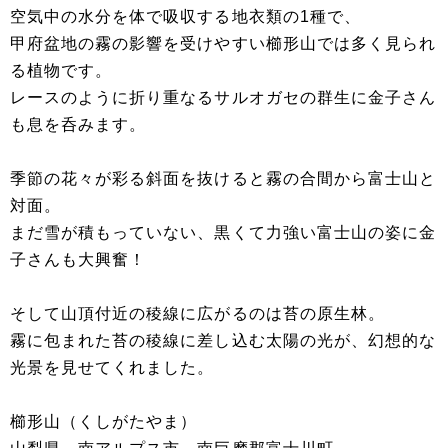
空気中の水分を体で吸収する地衣類の1種で、
甲府盆地の霧の影響を受けやすい櫛形山では多く見られ
る植物です。
レースのように折り重なるサルオガセの群生に金子さん
も息を呑みます。
季節の花々が彩る斜面を抜けると霧の合間から富士山と
対面。
まだ雪が積もっていない、黒くて力強い富士山の姿に金
子さんも大興奮！
そして山頂付近の稜線に広がるのは苔の原生林。
霧に包まれた苔の稜線に差し込む太陽の光が、幻想的な
光景を見せてくれました。
櫛形山（くしがたやま）