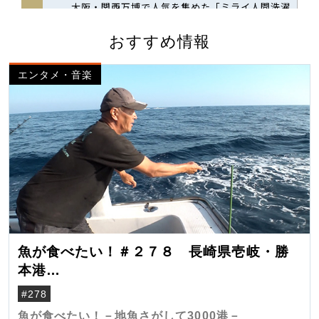
おすすめ情報
エンタメ・音楽
魚が食べたい！＃２７８ 長崎県壱岐・勝
本港
（クロマグロ）
#278
魚が食べたい！－地魚さがして3000港－