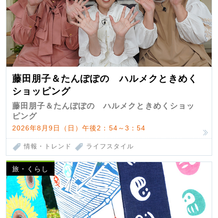
藤田朋子＆たんぽぽの ハルメクときめく
ショッピング
藤田朋子＆たんぽぽの ハルメクときめくショッ
ピング
2026年8月9日（日）午後2：54～3：54
情報・トレンド
ライフスタイル
旅・くらし