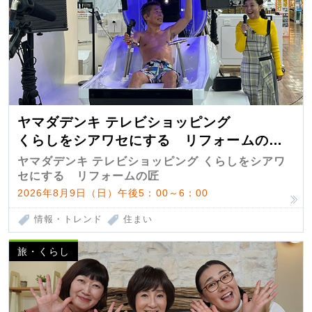
ヤマダデンキ テレビショッピング
くらしをシアワセにする リフォームの
匠 第7弾
ヤマダデンキ テレビショッピング くらしをシアワ
セにする リフォームの匠
2026年8月9日（日）午後5：00～6：00
情報・トレンド
住まい
旅・くらし