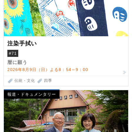
注染手拭い
#71
暦に願う
2026年8月9日（日）よる8：54～9：00
伝統・文化
四季
報道・ドキュメンタリー