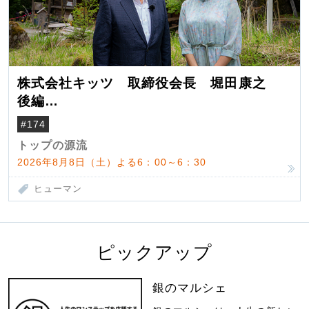
株式会社キッツ 取締役会長 堀田康之
後編
米国駐在でも浮かんだ八ヶ岳 山小屋を営
#174
んだ父母
トップの源流
2026年8月8日（土）よる6：00～6：30
ヒューマン
ピックアップ
銀のマルシェ