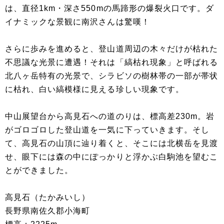
は、直径1km・深さ550mの馬蹄形の爆裂火口です。ダ
イナミックな景観に南沢さんは驚嘆！
さらに歩みを進めると、登山道周辺の木々だけが枯れた
不思議な光景に遭遇！それは「縞枯れ現象」と呼ばれる
北八ヶ岳特有の光景で、シラビソの樹林帯の一部が帯状
に枯れ、白い縞模様に見える珍しい現象です。
中山展望台から高見石への道のりは、標高差230m。岩
がゴロゴロした登山道を一気に下っていきます。そし
て、高見石の山頂に辿り着くと、そこには北横岳を見渡
せ、眼下には森の中にぽっかりと浮かぶ白駒池を望むこ
とができました。
高見石（たかみいし）
長野県南佐久郡小海町