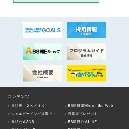
コンテンツ
番組表（２Ｋ／４Ｋ）
BS朝日SDGs on the Web
ウェルビーイング放送中！
視聴者プレゼント
番組公式SNS
BS朝日公式LINE