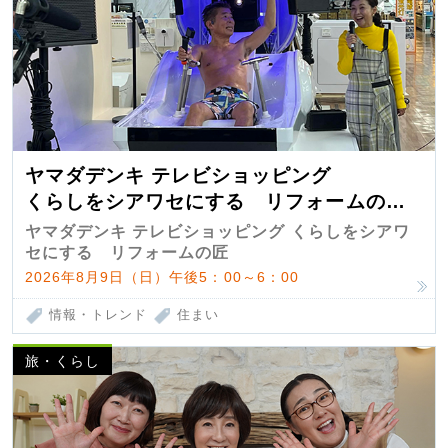
ヤマダデンキ テレビショッピング
くらしをシアワセにする リフォームの
匠 第7弾
ヤマダデンキ テレビショッピング くらしをシアワ
セにする リフォームの匠
2026年8月9日（日）午後5：00～6：00
情報・トレンド
住まい
旅・くらし