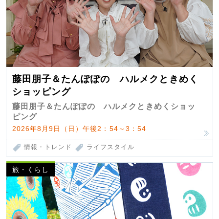
藤田朋子＆たんぽぽの ハルメクときめく
ショッピング
藤田朋子＆たんぽぽの ハルメクときめくショッ
ピング
2026年8月9日（日）午後2：54～3：54
情報・トレンド
ライフスタイル
旅・くらし