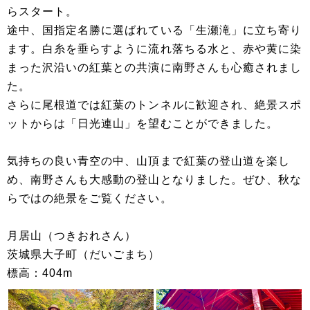
らスタート。
途中、国指定名勝に選ばれている「生瀬滝」に立ち寄り
ます。白糸を垂らすように流れ落ちる水と、赤や黄に染
まった沢沿いの紅葉との共演に南野さんも心癒されまし
た。
さらに尾根道では紅葉のトンネルに歓迎され、絶景スポ
ットからは「日光連山」を望むことができました。
気持ちの良い青空の中、山頂まで紅葉の登山道を楽し
め、南野さんも大感動の登山となりました。ぜひ、秋な
らではの絶景をご覧ください。
月居山（つきおれさん）
茨城県大子町（だいごまち）
標高：404m