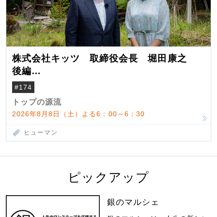
株式会社キッツ 取締役会長 堀田康之
後編
米国駐在でも浮かんだ八ヶ岳 山小屋を営
#174
んだ父母
トップの源流
2026年8月8日（土）よる6：00～6：30
ヒューマン
ピックアップ
銀のマルシェ