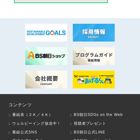
コンテンツ
番組表（２Ｋ／４Ｋ）
BS朝日SDGs on the Web
ウェルビーイング放送中！
視聴者プレゼント
番組公式SNS
BS朝日公式LINE