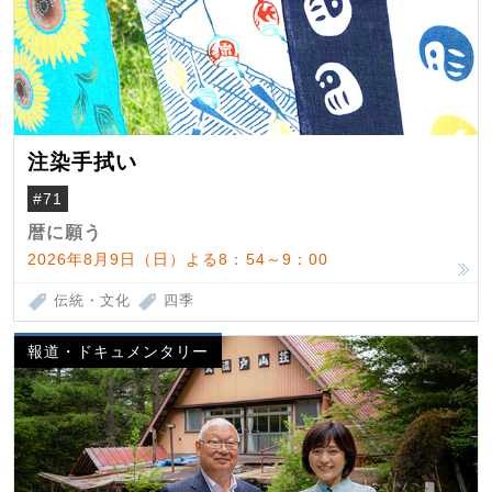
注染手拭い
#71
暦に願う
2026年8月9日（日）よる8：54～9：00
伝統・文化
四季
報道・ドキュメンタリー