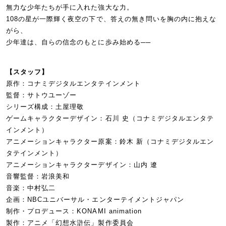
無力な少年たちが手に入れた強大な力。
108の星が一際輝く夜空の下で、答えの無き問いを胸の内に抱えな
がら、
少年達は、自らの信念のもとに歩み始める──
【スタッフ】
原作：コナミデジタルエンタテインメント
監督：サトウユーゾー
シリーズ構成：土屋理敬
ゲームキャラクターデザイン：石川 史（コナミデジタルエンタテ
インメント）
アニメーションキャラクター原案：鈴木 新（コナミデジタルエン
タテインメント）
アニメーションキャラクターデザイン：山内 遼
音響監督：岩浪美和
音楽：中村弘二
企画：NBCユニバーサル・エンターテイメントジャパン
制作・プロデュース：KONAMI animation
製作：アニメ「幻想水滸伝」製作委員会