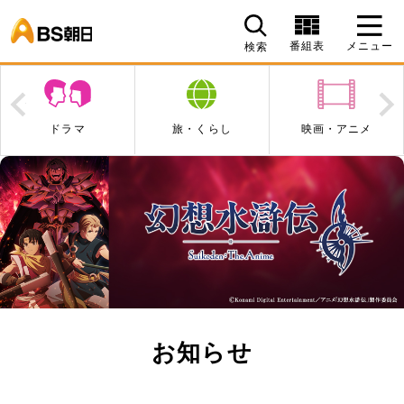
BS朝日
番組表
メニュー
検索
Prev
N
ドラマ
旅・くらし
映画・アニメ
お知らせ