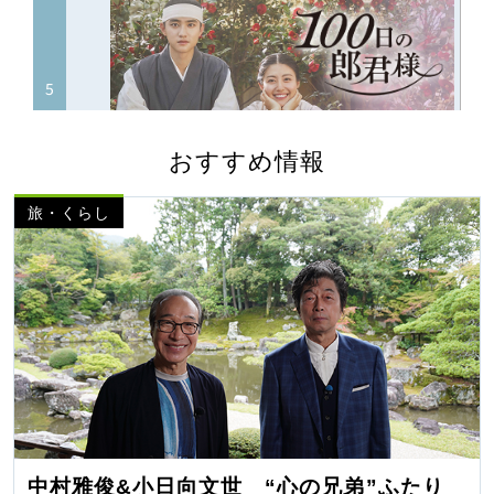
おすすめ情報
旅・くらし
中村雅俊&小日向文世 “心の兄弟”ふたり