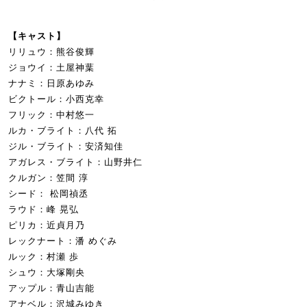
【キャスト】
リリュウ：熊谷俊輝
ジョウイ：土屋神葉
ナナミ：日原あゆみ
ビクトール：小西克幸
フリック：中村悠一
ルカ・ブライト：八代 拓
ジル・ブライト：安済知佳
アガレス・ブライト：山野井仁
クルガン：笠間 淳
シード： 松岡禎丞
ラウド：峰 晃弘
ピリカ：近貞月乃
レックナート：潘 めぐみ
ルック：村瀬 歩
シュウ：大塚剛央
アップル：青山吉能
アナベル：沢城みゆき