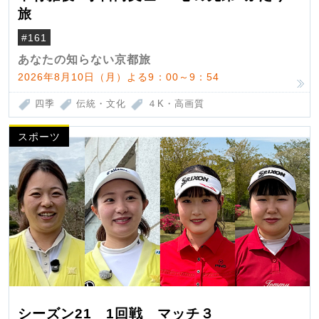
旅
#161
あなたの知らない京都旅
2026年8月10日（月）よる9：00～9：54
四季
伝統・文化
４K・高画質
スポーツ
シーズン21 1回戦 マッチ３