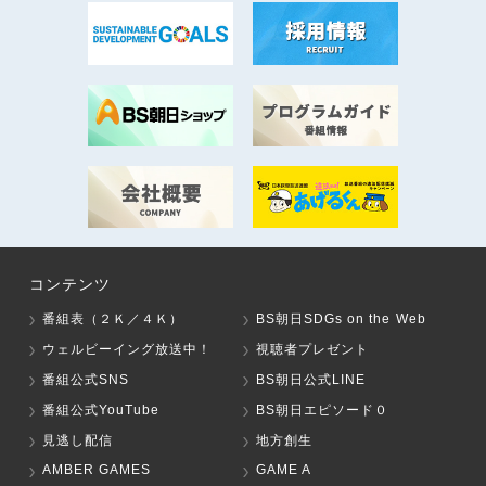
コンテンツ
番組表（２Ｋ／４Ｋ）
BS朝日SDGs on the Web
ウェルビーイング放送中！
視聴者プレゼント
番組公式SNS
BS朝日公式LINE
番組公式YouTube
BS朝日エピソード０
見逃し配信
地方創生
AMBER GAMES
GAME A