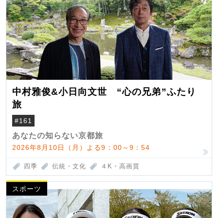
中村雅俊&小日向文世 “心の兄弟”ふたり
旅
#161
あなたの知らない京都旅
2026年8月10日（月）よる9：00～9：54
四季
伝統・文化
４K・高画質
スポーツ