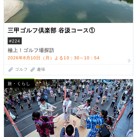
三甲ゴルフ倶楽部 谷汲コース①
#224
極上！ゴルフ場探訪
2026年8月10日（月）よる10：30～10：54
ゴルフ
趣味
旅・くらし