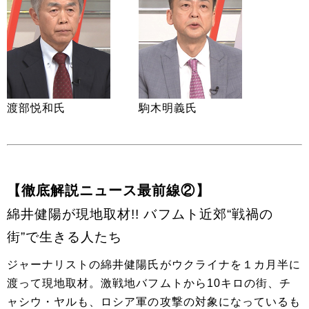
渡部悦和氏
駒木明義氏
【徹底解説ニュース最前線②】
綿井健陽が現地取材!! バフムト近郊“戦禍の
街”で生きる人たち
ジャーナリストの綿井健陽氏がウクライナを１カ月半に
渡って現地取材。激戦地バフムトから10キロの街、チ
ャシウ・ヤルも、ロシア軍の攻撃の対象になっているも