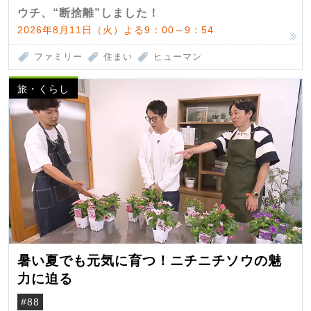
ウチ、“断捨離”しました！
2026年8月11日（火）よる9：00～9：54
ファミリー
住まい
ヒューマン
旅・くらし
暑い夏でも元気に育つ！ニチニチソウの魅
力に迫る
#88