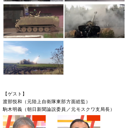
【ゲスト】
渡部悦和（元陸上自衛隊東部方面総監）
駒木明義（朝日新聞論説委員／元モスクワ支局長）