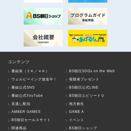
コンテンツ
番組表（２Ｋ／４Ｋ）
BS朝日SDGs on the Web
ウェルビーイング放送中！
視聴者プレゼント
番組公式SNS
BS朝日公式LINE
番組公式YouTube
BS朝日エピソード０
見逃し配信
地方創生
AMBER GAMES
GAME A
BS朝日セールスサイト
イベント
関連商品
BS朝日ショップ