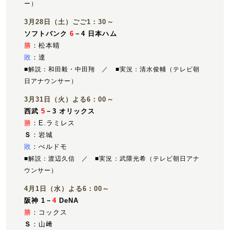
ー）
3月28日（土）ごご1：30～
ソフトバンク
6
－4 日本ハム
勝
：松本晴
敗
：達
■解説：和田毅・中田翔 ／ ■実況：清水俊輔（テレビ朝
日アナウンサー）
3月31日（火）よる6：00～
西武
5
－3 オリックス
勝
：E.ラミレス
Ｓ
：岩城
敗
：ぺルドモ
■解説：渡辺久信 ／ ■実況：武隈光希（テレビ朝日アナ
ウンサー）
4月1日（水）よる6：00～
阪神 1－
4
DeNA
勝
：コックス
Ｓ
：山﨑