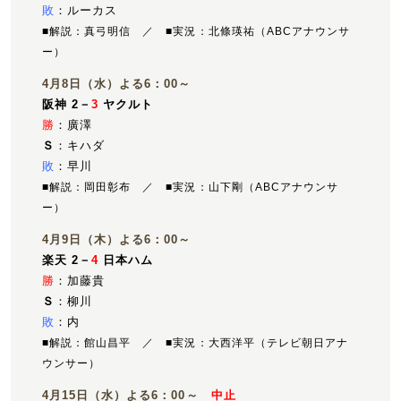
敗
：ルーカス
■解説：真弓明信 ／ ■実況：北條瑛祐（ABCアナウンサ
ー）
4月8日（水）よる6：00～
阪神 2－
3
ヤクルト
勝
：廣澤
Ｓ
：キハダ
敗
：早川
■解説：岡田彰布 ／ ■実況：山下剛（ABCアナウンサ
ー）
4月9日（木）よる6：00～
楽天 2－
4
日本ハム
勝
：加藤貴
Ｓ
：柳川
敗
：内
■解説：館山昌平 ／ ■実況：大西洋平（テレビ朝日アナ
ウンサー）
4月15日（水）よる6：00～
中止