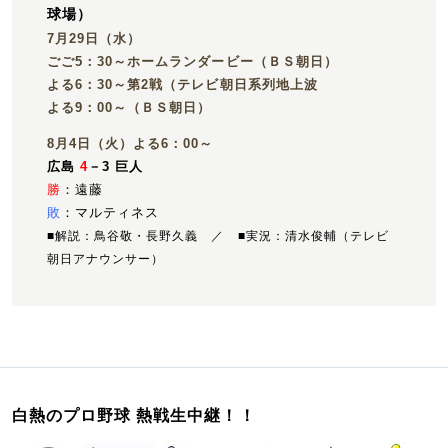
球場）
7月29日（水）
ごご5：30～ホームランダービー（ＢＳ朝日）
よる6：30～第2戦（テレビ朝日系列地上波
よる9：00～（ＢＳ朝日）
8月4日（火）よる6：00～
広島
4
－3 巨人
勝
：遠藤
敗
：マルティネス
■解説：鳥谷敬・長野久義 ／ ■実況：清水俊輔（テレビ
朝日アナウンサー）
白熱のプロ野球 熱戦生中継！！