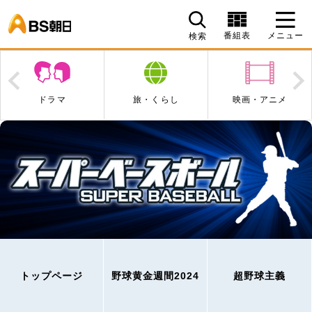
BS朝日
番組表
メニュー
検索
Prev
N
旅・くらし
映画・アニメ
エンタメ・音楽
トップページ
野球黄金週間2024
超野球主義