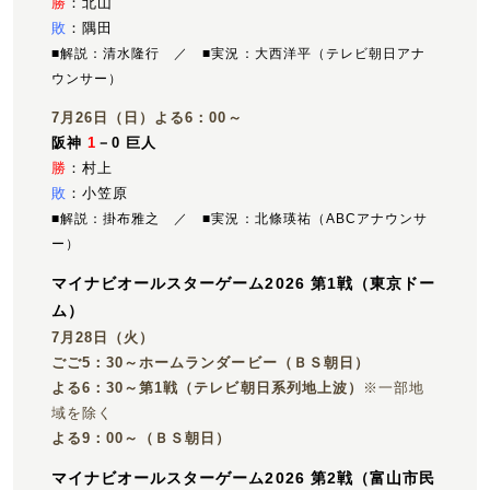
勝
：北山
敗
：隅田
■解説：清水隆行 ／ ■実況：大西洋平（テレビ朝日アナ
ウンサー）
7月26日（日）よる6：00～
阪神
1
－0 巨人
勝
：村上
敗
：小笠原
■解説：掛布雅之 ／ ■実況：北條瑛祐（ABCアナウンサ
ー）
マイナビオールスターゲーム2026 第1戦（東京ドー
ム）
7月28日（火）
ごご5：30～ホームランダービー（ＢＳ朝日）
よる6：30～第1戦（テレビ朝日系列地上波）
※一部地
域を除く
よる9：00～（ＢＳ朝日）
マイナビオールスターゲーム2026 第2戦（富山市民