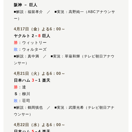
阪神 － 巨人
■解説：福留孝介 ／ ■実況：高野純一（ABCアナウンサ
ー）
4月17日（金）よる6：00～
ヤクルト 2－
8
巨人
勝
：ウィットリー
敗
：ウォルターズ
■解説：真中満 ／ ■実況：草薙和輝（テレビ朝日アナウ
ンサー）
4月21日（火）よる6：00～
日本ハム
3
－1 楽天
勝
：達
Ｓ
：柳川
敗
：荘司
■解説：鶴岡慎也 ／ ■実況：武隈光希（テレビ朝日アナ
ウンサー）
4月22日（水）よる6：00～
日本ハム
5
－4 楽天