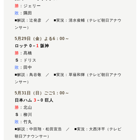
勝
：ジェリー
敗
：隅田
■解説：辻発彦 ／ ■実況：清水俊輔（テレビ朝日アナウ
ンサー）
5月29日（金）よる6：00～
ロッテ 0－
1
阪神
勝
：髙橋
Ｓ
：ドリス
敗
：田中
■解説：鳥谷敬 ／ ■実況：草薙和輝（テレビ朝日アナウ
ンサー）
5月31日（日）ごご1：00～
日本ハム
3
－0 巨人
勝
：北山
Ｓ
：柳川
敗
：竹丸
■解説：中田翔・松田宣浩 ／ ■実況：大西洋平（テレビ
朝日アナウンサー）