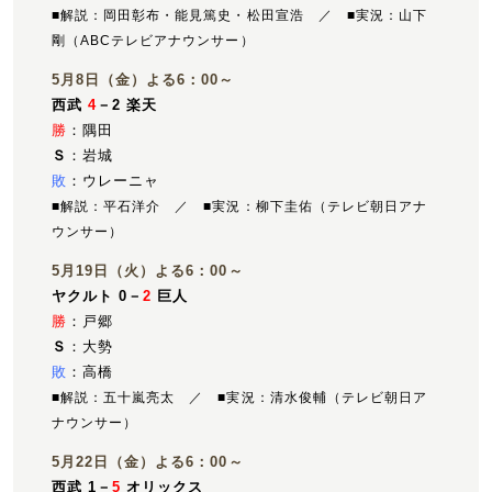
■解説：岡田彰布・能見篤史・松田宣浩 ／ ■実況：山下
剛（ABCテレビアナウンサー）
5月8日（金）よる6：00～
西武
4
－2 楽天
勝
：隅田
Ｓ
：岩城
敗
：ウレーニャ
■解説：平石洋介 ／ ■実況：柳下圭佑（テレビ朝日アナ
ウンサー）
5月19日（火）よる6：00～
ヤクルト 0－
2
巨人
勝
：戸郷
Ｓ
：大勢
敗
：高橋
■解説：五十嵐亮太 ／ ■実況：清水俊輔（テレビ朝日ア
ナウンサー）
5月22日（金）よる6：00～
西武 1－
5
オリックス