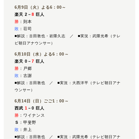
6月9日（火）よる6：00～
楽天 2－
8
巨人
勝
：則本
敗
：荘司
■解説：古田敦也・岩隈久志 ／ ■実況：武隈光希（テレ
ビ朝日アナウンサー）
6月10日（水）よる6：00～
楽天 0－
7
巨人
勝
：戸郷
敗
：古謝
■解説：古田敦也 ／ ■実況：大西洋平（テレビ朝日アナ
ウンサー）
6月14日（日）ごご1：00～
西武
1
－0 巨人
勝
：ワイナンス
Ｓ
：甲斐野
敗
：井上
■解説：古田敦也 ／ ■実況：武隈光希（テレビ朝日アナ