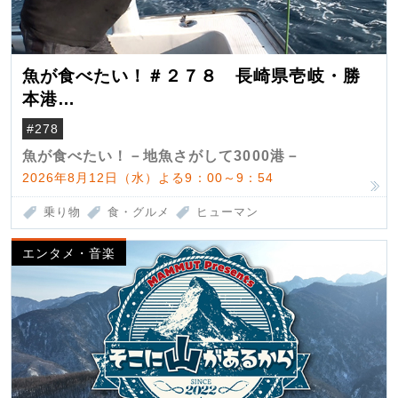
魚が食べたい！＃２７８ 長崎県壱岐・勝
本港
（クロマグロ）
#278
魚が食べたい！－地魚さがして3000港－
2026年8月12日（水）よる9：00～9：54
乗り物
食・グルメ
ヒューマン
エンタメ・音楽