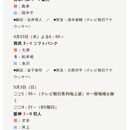
勝
：島本
敗
：田中千
■解説：吉井理人 ／ ■実況：清水俊輔（テレビ朝日アナ
ウンサー）
4月23日（木）よる6：00～
西武 3－
4
ソフトバンク
勝
：大津
Ｓ
：松本裕
敗
：糸川
■解説：金子侑司 ／ ■実況：大西洋平（テレビ朝日アナ
ウンサー）
5月3日（日）
ごご1：55～（テレビ朝日系列地上波）※一部地域を除
く
ごご4：27～（BS朝日）
阪神
3
－0 巨人
勝
：才木
敗
：井上