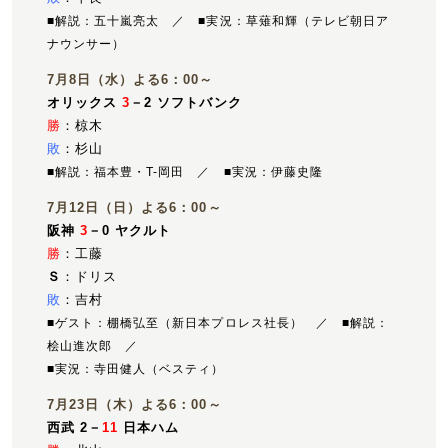
■解説：五十嵐亮太 ／ ■実況：草薙和輝（テレビ朝日ア
ナウンサー）
7月8日（水）よる6：00～
オリックス
3
－2 ソフトバンク
勝
：椋木
敗
：杉山
■解説：福本豊・T-岡田 ／ ■実況：伊藤史隆
7月12日（日）よる6：00～
阪神
3
－0 ヤクルト
勝
：工藤
Ｓ
：ドリス
敗
：吉村
■ゲスト：棚橋弘至（新日本プロレス社長） ／ ■解説：
桧山進次郎 ／
■実況：寺田健人（ベスティ）
7月23日（木）よる6：00～
西武 2－
11
日本ハム