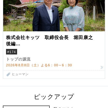
株式会社キッツ 取締役会長 堀田康之
後編
米国駐在でも浮かんだ八ヶ岳 山小屋を営
#174
んだ父母
トップの源流
2026年8月8日（土）よる6：00～6：30
ヒューマン
ピックアップ