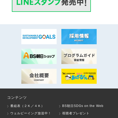
コンテンツ
番組表（２Ｋ／４Ｋ）
BS朝日SDGs on the Web
ウェルビーイング放送中！
視聴者プレゼント