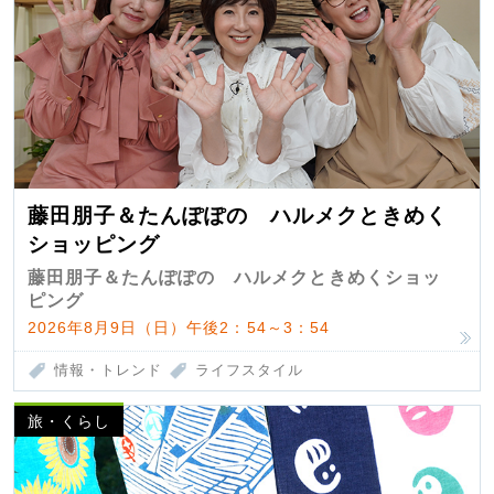
藤田朋子＆たんぽぽの ハルメクときめく
ショッピング
藤田朋子＆たんぽぽの ハルメクときめくショッ
ピング
2026年8月9日（日）午後2：54～3：54
情報・トレンド
ライフスタイル
旅・くらし