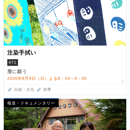
注染手拭い
#71
暦に願う
2026年8月9日（日）よる8：54～9：00
伝統・文化
四季
報道・ドキュメンタリー