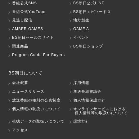
番組公式SNS
BS朝日公式LINE
番組公式YouTube
BS朝日エピソード０
見逃し配信
地方創生
AMBER GAMES
GAME A
BS朝日セールスサイト
イベント
関連商品
BS朝日ショップ
Program Guide For Buyers
BS朝日について
会社概要
採用情報
ニュースリリース
放送番組審議会
放送番組の種別の公表制度
個人情報保護方針
個人情報の取扱いについて
オンラインサービスにおける
個人情報等の取扱いについて
視聴データの取扱いについて
環境方針
アクセス