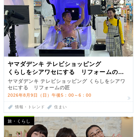
ヤマダデンキ テレビショッピング
くらしをシアワセにする リフォームの
匠 第7弾
ヤマダデンキ テレビショッピング くらしをシアワ
セにする リフォームの匠
2026年8月9日（日）午後5：00～6：00
情報・トレンド
住まい
旅・くらし