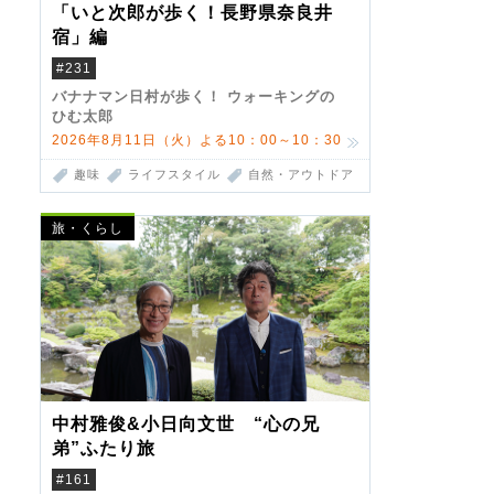
「いと次郎が歩く！長野県奈良井
宿」編
#231
バナナマン日村が歩く！ ウォーキングの
ひむ太郎
2026年8月11日（火）よる10：00～10：30
趣味
ライフスタイル
自然・アウトドア
旅・くらし
中村雅俊&小日向文世 “心の兄
弟”ふたり旅
#161