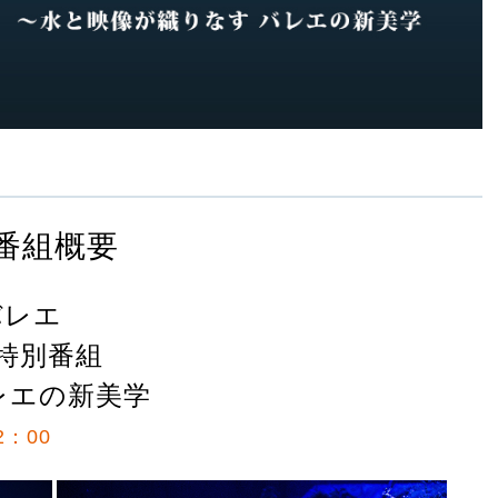
番組概要
バレエ
R 特別番組
レエの新美学
2：00