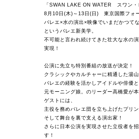
「SWAN LAKE ON WATER 
8月10日(木)～13日(日) 東京国際
バレエ×水の演出×映像でいまだかつて
というバレエ新美学。
不可能と言われ続けてきた壮大な水の演
実現！
公演に先立ち特別番組の放送が決定！
クラシックやカルチャーに精通した湯山
バレエの経験を活かしアイドルや俳優と
元モーニング娘。のリーダー高橋愛が本
ゲストには、
主役を務めバレエ団を立ち上げたプリン
そして舞台を裏で支える演出家！
さらに日本公演を実現させた立役者を招
す！