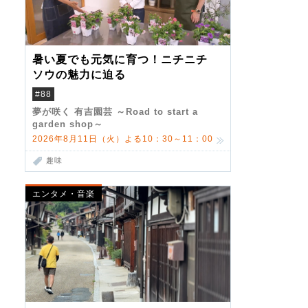
暑い夏でも元気に育つ！ニチニチ
ソウの魅力に迫る
#88
夢が咲く 有吉園芸 ～Road to start a
garden shop～
2026年8月11日（火）よる10：30～11：00
趣味
エンタメ・音楽