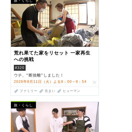
旅・くらし
荒れ果てた家をリセット 一家再生
への挑戦
#320
ウチ、“断捨離”しました！
2026年8月11日（火）よる9：00～9：54
ファミリー
住まい
ヒューマン
旅・くらし