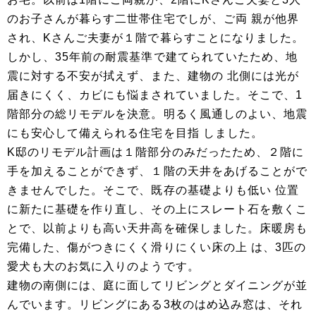
のお子さんが暮らす二世帯住宅でしが、ご両 親が他界
され、Kさんご夫妻が１階で暮らすことになりました。
しかし、35年前の耐震基準で建てられていたため、地
震に対する不安が拭えず、また、建物の 北側には光が
届きにくく、カビにも悩まされていました。そこで、1
階部分の総リモデルを決意。明るく風通しのよい、地震
にも安心して備えられる住宅を目指 しました。
K邸のリモデル計画は１階部分のみだったため、２階に
手を加えることができず、１階の天井をあげることがで
きませんでした。そこで、既存の基礎よりも低い 位置
に新たに基礎を作り直し、その上にスレート石を敷くこ
とで、以前よりも高い天井高を確保しました。床暖房も
完備した、傷がつきにくく滑りにくい床の上 は、3匹の
愛犬も大のお気に入りのようです。
建物の南側には、庭に面してリビングとダイニングが並
んでいます。リビングにある3枚のはめ込み窓は、それ