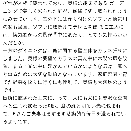
ぞれが木枠で覆われており、奥様の趣味である ガーデ
ニングで美しく彩られた庭が、額縁で切り取られたよう
にみせています。窓の下には作り付けのソファと換気用
の窓も設置。ソファに腰掛けてテレビを観 るご主人に
は、換気窓からの風が背中にあたり、とても気持ちいい
んだとか。
一方のダイニングは、庭に面する壁全体をガラス張りに
しました。奥様の要望でガラスの真ん中に木製の扉を設
置。まるで光の中に浮かんでいるかのような扉は、庭へ
と出るための大切な動線となっています。家庭菜園で育
てた野菜を採りに行くにも便利で、奥様も大満足のよう
です。
随所に施された工夫によって、人にも犬にも贅沢な空間
へと生まれ変わったK邸。庭の緑と明るい光に包まれ
て、Kさんご夫妻はますます活動的な毎日を送られてい
るようです。