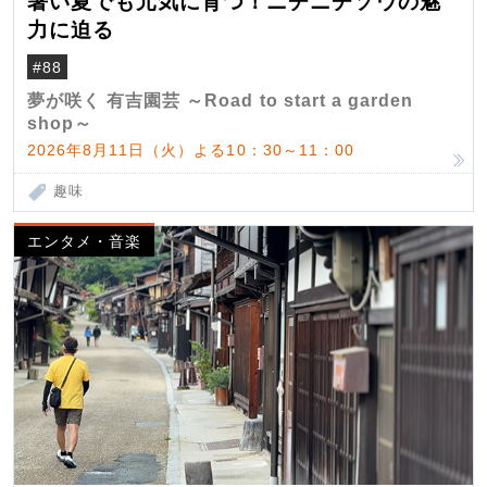
暑い夏でも元気に育つ！ニチニチソウの魅
力に迫る
#88
夢が咲く 有吉園芸 ～Road to start a garden
shop～
2026年8月11日（火）よる10：30～11：00
趣味
エンタメ・音楽