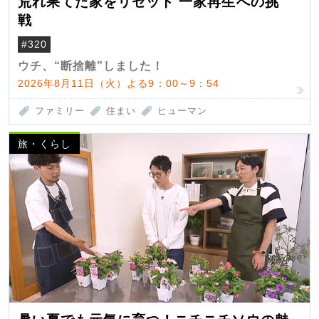
荒れ果てた家をリセット 一家再生への挑
戦
#320
ウチ、“断捨離”しました！
2026年8月11日（火）よる9：00～9：54
ファミリー
住まい
ヒューマン
旅・くらし