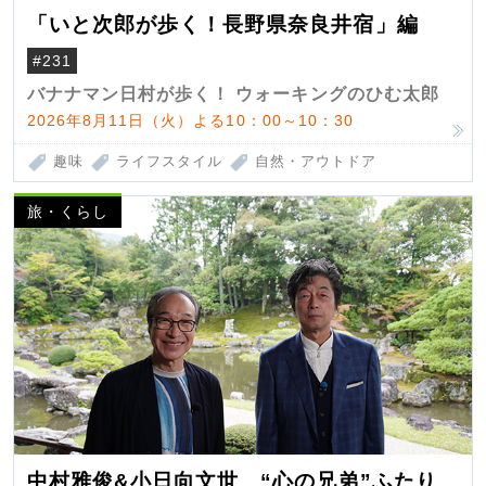
「いと次郎が歩く！長野県奈良井宿」編
#231
バナナマン日村が歩く！ ウォーキングのひむ太郎
2026年8月11日（火）よる10：00～10：30
趣味
ライフスタイル
自然・アウトドア
旅・くらし
中村雅俊&小日向文世 “心の兄弟”ふたり