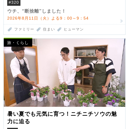
#320
ウチ、“断捨離”しました！
2026年8月11日（火）よる9：00～9：54
ファミリー
住まい
ヒューマン
旅・くらし
暑い夏でも元気に育つ！ニチニチソウの魅
力に迫る