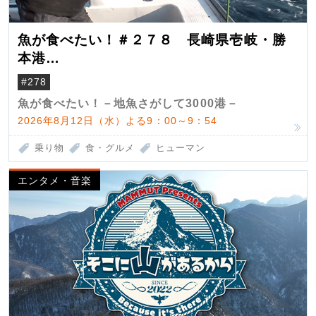
魚が食べたい！＃２７８ 長崎県壱岐・勝
本港
（クロマグロ）
#278
魚が食べたい！－地魚さがして3000港－
2026年8月12日（水）よる9：00～9：54
乗り物
食・グルメ
ヒューマン
エンタメ・音楽