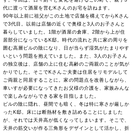
代に渡って酒屋を営むKさんのお宅を訪ねます。
90年以上前に祖父がこの土地で店舗を構えてからKさん
で3代目。以前は店舗の近くで奥様と3人のお子さんと
暮らしていました。1階が酒屋の倉庫、2階から上が住
居部分になっているK邸。時代の流れと共に家の周りを
囲む高層ビルの陰になり、日が当らず湿気がたまりやす
いという問題を抱えていました。また、3人のお子さん
の独立後は、店舗の上に住む高齢のご両親のことが気が
かりでした。そこでKさんご夫妻は住居をリモデルして
ご両親と同居することに。家の問題点を改善しながら、
車いすが必要になってきたお父様の介護を、家族みんな
で楽しみながらできる家を目指しました。
ビルの陰に隠れ、昼間でも暗く、冬は特に寒さが厳しか
ったK邸。床には断熱材を敷き詰めることにしました
が、それでは天井高が低くなってしまいます。そこで、
天井の筋交いが作る三角形をデザインとして活かし、折