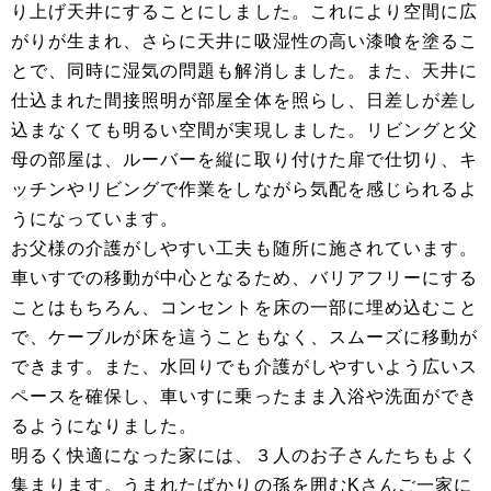
り上げ天井にすることにしました。これにより空間に広
がりが生まれ、さらに天井に吸湿性の高い漆喰を塗るこ
とで、同時に湿気の問題も解消しました。また、天井に
仕込まれた間接照明が部屋全体を照らし、日差しが差し
込まなくても明るい空間が実現しました。リビングと父
母の部屋は、ルーバーを縦に取り付けた扉で仕切り、キ
ッチンやリビングで作業をしながら気配を感じられるよ
うになっています。
お父様の介護がしやすい工夫も随所に施されています。
車いすでの移動が中心となるため、バリアフリーにする
ことはもちろん、コンセントを床の一部に埋め込むこと
で、ケーブルが床を這うこともなく、スムーズに移動が
できます。また、水回りでも介護がしやすいよう広いス
ペースを確保し、車いすに乗ったまま入浴や洗面ができ
るようになりました。
明るく快適になった家には、３人のお子さんたちもよく
集まります。うまれたばかりの孫を囲むKさんご一家に