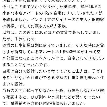
現在は閑静な住宅街として人気のエリアです。
今回はこの街で父から譲り受けた築31年、建坪16坪の
小さな木造アパートの1階を自宅にリモデルされたＩ邸
を訪ねました。インテリアデザイナーのご主人と服飾家
の奥様、そしてお譲さんの3人家族。
以前は、この近くに30㎡ほどの賃貸で暮らしていまし
たが、手狭なため、
奥様の仕事部屋は別に借りていました。そんな時にお父
さまが所有しているアパートの1階の3部屋がすべて空
き部屋になったことをきっかけに、自宅としてリモデル
することになったんです。
自宅は自分で設計したいと考えていたご主人は、子ども
を見守りながら仕事ができる奥様の仕事部屋を兼ねた住
まいを設計。
当時の図面が残っていなかった為、解体をしながら状態
を確認すると、ひび割れや水漏れなどが見つかったの
で、耐震補強も含め躯体の補修も行いました。