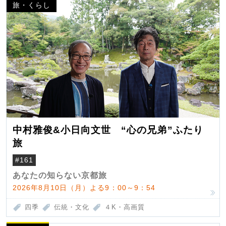
旅・くらし
中村雅俊&小日向文世 “心の兄弟”ふたり
旅
#161
あなたの知らない京都旅
2026年8月10日（月）よる9：00～9：54
四季
伝統・文化
４K・高画質