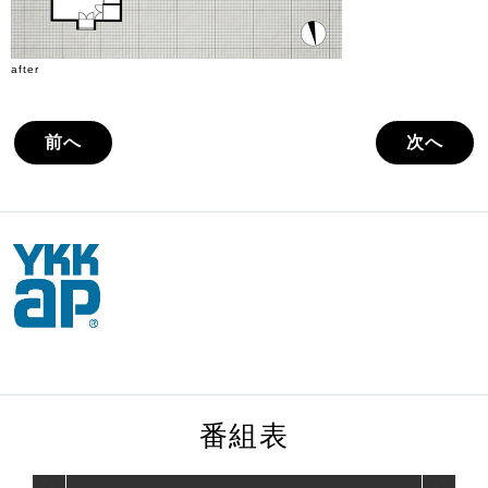
after
前へ
次へ
番組表