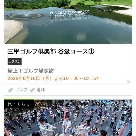
三甲ゴルフ倶楽部 谷汲コース①
#224
極上！ゴルフ場探訪
2026年8月10日（月）よる10：30～10：54
ゴルフ
趣味
旅・くらし