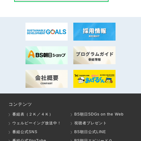
コンテンツ
番組表（２Ｋ／４Ｋ）
BS朝日SDGs on the Web
ウェルビーイング放送中！
視聴者プレゼント
番組公式SNS
BS朝日公式LINE
番組公式YouTube
BS朝日エピソード０